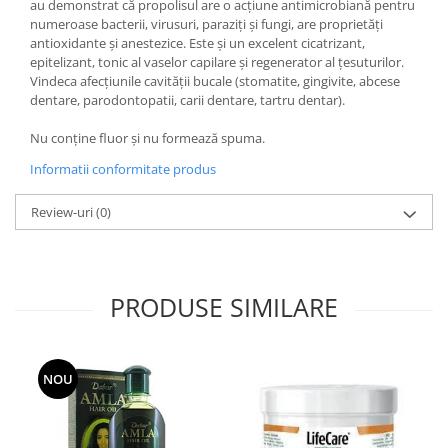
au demonstrat că propolisul are o acțiune antimicrobiană pentru
Menopauza
numeroase bacterii, virusuri, paraziți și fungi, are proprietăți
Meteorism
antioxidante și anestezice. Este și un excelent cicatrizant,
epitelizant, tonic al vaselor capilare și regenerator al țesuturilor.
Migrene
Vindeca afecțiunile cavității bucale (stomatite, gingivite, abcese
Obezitate
dentare, parodontopatii, carii dentare, tartru dentar).
Parazitoză digestivă
Nu conține fluor și nu formează spuma.
Pediatrie
Informatii conformitate produs
Piele, par si unghii
Review-uri
(0)
Pneumonie
Potenta
Prostatită
PRODUSE SIMILARE
Reflux Gastro-Esofagian
Remineralizare
Retenție apă
NOU
Sindromul colonului iritabil
Sinuzită