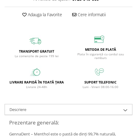
Circulație periferică deficitară
Îngrijire picioare
Adauga la Favorite
Cere informatii
Circulație periferică slabă
Îngrijire păr
Circulație sangvină
Îngrijire ten
Ciroză hepatică
Șervețele
Colesterol
METODA DE PLATĂ
TRANSPORT GRATUIT
Colici intestinale
Plata în siguranță cu cardul sau
La comenzile de peste 199 lei
ramburs
Colite, Enterocolite
Concentrare
Constipație
LIVRARE RAPIDĂ ÎN TOATĂ ȚARA
SUPORT TELEFONIC
Livrare 24-48h
Luni - Vineri 08:00-16:00
Crampe, Spasme, Dureri musculare
Deparazitare
Descriere
Depresie si Anxietate
Dermatită
Prezentare generală:
Detoxifiere
GennaDent – Menthol este o pastă de dinți 99,7% naturală,