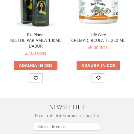
Sistemul circulator
Sistemul digestiv
Sistemul muscular
Bio Planet
Life Care
Sistemul nervos
ULEI DE PAR AMLA 100ML
CREMA CIRCULATIE 250 ML
Sistemul osos si articulatii
DABUR
49,00 RON
27,00 RON
Sistemul respirator
Slăbit
ADAUGA IN COS
ADAUGA IN COS
Spasme digestive
Splina si pancreas
Stabilizare psiho-emoțională
Stres
NEWSLETTER
Stres oxidativ
Nu rata ofertele si promotiile noastre
Surmenaj școlar
Tensiunea arteriala