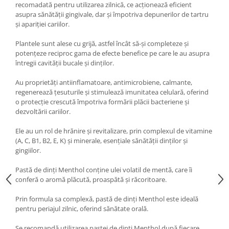
Diabet
recomadată pentru utilizarea zilnică, ce acționează eficient
asupra sănătății gingivale, dar și împotriva depunerilor de tartru
Digestie lentă
și apariției cariilor.
Diuretic
Plantele sunt alese cu grijă, astfel încât să-și completeze și
Dureri de gât
potențeze reciproc gama de efecte benefice pe care le au asupra
întregii cavității bucale și dinților.
Echilibrare floră intestinală
Echilibru hormonal bărbați
Au proprietăți antiinflamatoare, antimicrobiene, calmante,
regenerează țesuturile și stimulează imunitatea celulară, oferind
Echilibru hormonal femei
o protecție crescută împotriva formării plăcii bacteriene și
dezvoltării cariilor.
Entorse, Luxații
Faringită
Ele au un rol de hrănire și revitalizare, prin complexul de vitamine
(A, C, B1, B2, E, K) și minerale, esențiale sănătății dinților și
Fibrom Uterin
gingiilor.
Flatulență
Pastă de dinți Menthol conține ulei volatil de mentă, care îi
Fumat
conferă o aromă plăcută, proaspătă și răcoritoare.
Gastrite
Prin formula sa complexă, pastă de dinți Menthol este ideală
Greață, Vărsături
pentru periajul zilnic, oferind sănătate orală.
Gripa si raceala
Se recomandă utilizarea pastei de dinți Menthol după fiecare