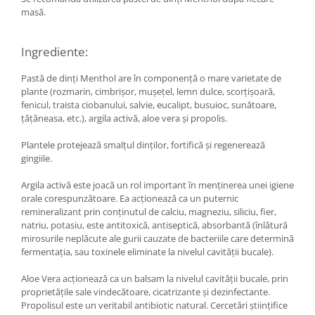
masă.
Hemoroizi
Imunitate
Ingrediente:
Imunostimulator
Pastă de dinți Menthol are în componență o mare varietate de
Indigestie
plante (rozmarin, cimbrișor, mușețel, lemn dulce, scorțișoară,
Infecții urinare
fenicul, traista ciobanului, salvie, eucalipt, busuioc, sunătoare,
țățăneasa, etc.), argila activă, aloe vera și propolis.
Infecții virale
Plantele protejează smalțul dinților, fortifică și regenerează
Infertilitate femei
gingiile.
Infertilitate masculină
Argila activă este joacă un rol important în menținerea unei igiene
Inflamatii
orale corespunzătoare. Ea acționează ca un puternic
Insomnie
remineralizant prin conținutul de calciu, magneziu, siliciu, fier,
natriu, potasiu, este antitoxică, antiseptică, absorbantă (înlătură
Insuficiență cardiacă
mirosurile neplăcute ale gurii cauzate de bacteriile care determină
fermentația, sau toxinele eliminate la nivelul cavității bucale).
Laringospasm
Leucoree
Aloe Vera acționează ca un balsam la nivelul cavității bucale, prin
proprietățile sale vindecătoare, cicatrizante și dezinfectante.
Memorie
Propolisul este un veritabil antibiotic natural. Cercetări științifice