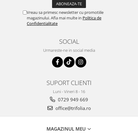
Tuse mixtă
Vreau sa primesc newsletter cu promotiile
Tuse productivă
magazinului. Afla mai multe in
Politica de
Tuse seacă
Confidentialitate
Ulcer
SOCIAL
Varice
Urmareste-ne in social media
Vene varicoase, tromboflebită
venoasă
VItaminizare
Vulvovaginita Candidozica
SUPORT CLIENTI
Îmbătrânire
Luni - Vineri 8 - 16
Întineritor al pielii
0729 949 669
Întreținere ten
office@trifolia.ro
Înțepături de insecte
MAGAZINUL MEU