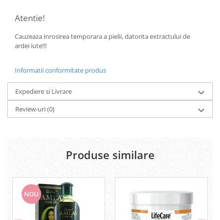
Menopauza
Atentie!
Meteorism
Migrene
Cauzeaza inrosirea temporara a pielii, datorita extractului de
ardei iute!!!
Obezitate
Parazitoză digestivă
Informatii conformitate produs
Pediatrie
Expediere si Livrare
Piele, par si unghii
Review-uri
(0)
Pneumonie
Potenta
Prostatită
Produse similare
Reflux Gastro-Esofagian
Remineralizare
Retenție apă
NOU
Sindromul colonului iritabil
Sinuzită