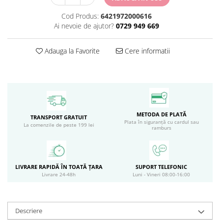
Circulație periferică deficitară
Îngrijire picioare
Cod Produs:
6421972000616
Circulație periferică slabă
Îngrijire păr
Ai nevoie de ajutor?
0729 949 669
Circulație sangvină
Îngrijire ten
Adauga la Favorite
Cere informatii
Ciroză hepatică
Șervețele
Colesterol
Colici intestinale
Colite, Enterocolite
METODA DE PLATĂ
Concentrare
TRANSPORT GRATUIT
Plata în siguranță cu cardul sau
La comenzile de peste 199 lei
ramburs
Constipație
Crampe, Spasme, Dureri musculare
Deparazitare
LIVRARE RAPIDĂ ÎN TOATĂ ȚARA
SUPORT TELEFONIC
Livrare 24-48h
Luni - Vineri 08:00-16:00
Depresie si Anxietate
Dermatită
Detoxifiere
Descriere