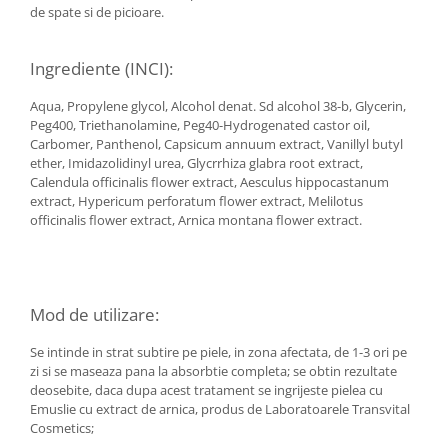
de spate si de picioare.
Hemoroizi
Imunitate
Ingrediente (INCI):
Imunostimulator
Aqua, Propylene glycol, Alcohol denat. Sd alcohol 38-b, Glycerin,
Indigestie
Peg400, Triethanolamine, Peg40-Hydrogenated castor oil,
Carbomer, Panthenol, Capsicum annuum extract, Vanillyl butyl
Infecții urinare
ether, Imidazolidinyl urea, Glycrrhiza glabra root extract,
Infecții virale
Calendula officinalis flower extract, Aesculus hippocastanum
extract, Hypericum perforatum flower extract, Melilotus
Infertilitate femei
officinalis flower extract, Arnica montana flower extract.
Infertilitate masculină
Inflamatii
Insomnie
Mod de utilizare:
Insuficiență cardiacă
Se intinde in strat subtire pe piele, in zona afectata, de 1-3 ori pe
Laringospasm
zi si se maseaza pana la absorbtie completa; se obtin rezultate
deosebite, daca dupa acest tratament se ingrijeste pielea cu
Leucoree
Emuslie cu extract de arnica, produs de Laboratoarele Transvital
Memorie
Cosmetics;