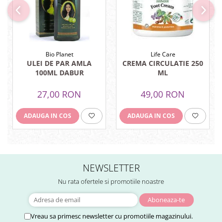
Sistemul circulator
Sistemul digestiv
Sistemul muscular
Bio Planet
Life Care
Sistemul nervos
ULEI DE PAR AMLA
CREMA CIRCULATIE 250
100ML DABUR
ML
Sistemul osos si articulatii
Sistemul respirator
27,00 RON
49,00 RON
Slăbit
ADAUGA IN COS
ADAUGA IN COS
Spasme digestive
Splina si pancreas
Stabilizare psiho-emoțională
Stres
NEWSLETTER
Stres oxidativ
Nu rata ofertele si promotiile noastre
Surmenaj școlar
Tensiunea arteriala
Vreau sa primesc newsletter cu promotiile magazinului.