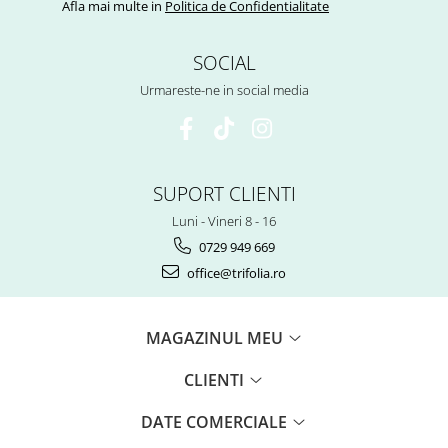
Afla mai multe in
Politica de Confidentialitate
Tuse mixtă
Tuse productivă
SOCIAL
Tuse seacă
Urmareste-ne in social media
Ulcer
Varice
Vene varicoase, tromboflebită
venoasă
SUPORT CLIENTI
VItaminizare
Luni - Vineri 8 - 16
Vulvovaginita Candidozica
0729 949 669
office@trifolia.ro
Îmbătrânire
Întineritor al pielii
MAGAZINUL MEU
Întreținere ten
Înțepături de insecte
CLIENTI
DATE COMERCIALE