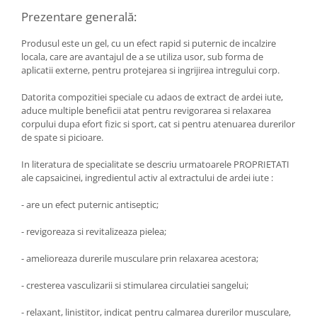
Diabet
Prezentare generală:
Digestie lentă
Produsul este un gel, cu un efect rapid si puternic de incalzire
Diuretic
locala, care are avantajul de a se utiliza usor, sub forma de
Dureri de gât
aplicatii externe, pentru protejarea si ingrijirea intregului corp.
Echilibrare floră intestinală
Datorita compozitiei speciale cu adaos de extract de ardei iute,
aduce multiple beneficii atat pentru revigorarea si relaxarea
Echilibru hormonal bărbați
corpului dupa efort fizic si sport, cat si pentru atenuarea durerilor
Echilibru hormonal femei
de spate si picioare.
Entorse, Luxații
In literatura de specialitate se descriu urmatoarele PROPRIETATI
ale capsaicinei, ingredientul activ al extractului de ardei iute :
Faringită
Fibrom Uterin
- are un efect puternic antiseptic;
Flatulență
- revigoreaza si revitalizeaza pielea;
Fumat
- amelioreaza durerile musculare prin relaxarea acestora;
Gastrite
- cresterea vasculizarii si stimularea circulatiei sangelui;
Greață, Vărsături
Gripa si raceala
- relaxant, linistitor, indicat pentru calmarea durerilor musculare,