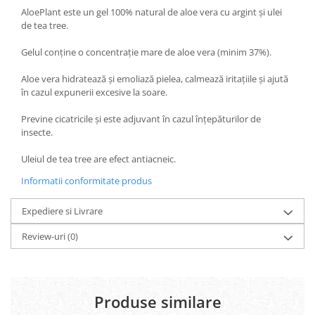
Diabet
AloePlant este un gel 100% natural de aloe vera cu argint și ulei
Digestie lentă
de tea tree.
Diuretic
Gelul conține o concentrație mare de aloe vera (minim 37%).
Dureri de gât
Aloe vera hidratează și emoliază pielea, calmează iritațiile și ajută
Echilibrare floră intestinală
în cazul expunerii excesive la soare.
Echilibru hormonal bărbați
Previne cicatricile și este adjuvant în cazul înțepăturilor de
insecte.
Echilibru hormonal femei
Entorse, Luxații
Uleiul de tea tree are efect antiacneic.
Faringită
Informatii conformitate produs
Fibrom Uterin
Expediere si Livrare
Flatulență
Review-uri
(0)
Fumat
Gastrite
Greață, Vărsături
Produse similare
Gripa si raceala