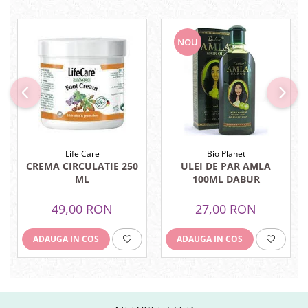
Hemoroizi
Imunitate
NOU
Imunostimulator
Indigestie
Infecții urinare
Infecții virale
Infertilitate femei
Life Care
Bio Planet
Infertilitate masculină
CREMA CIRCULATIE 250
ULEI DE PAR AMLA
ML
100ML DABUR
Inflamatii
Insomnie
49,00 RON
27,00 RON
Insuficiență cardiacă
ADAUGA IN COS
ADAUGA IN COS
Laringospasm
Leucoree
Memorie