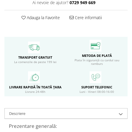
Ai nevoie de ajutor?
0729 949 669
Circulație periferică deficitară
Îngrijire picioare
Circulație periferică slabă
Îngrijire păr
Adauga la Favorite
Cere informatii
Circulație sangvină
Îngrijire ten
Ciroză hepatică
Șervețele
Colesterol
Colici intestinale
METODA DE PLATĂ
TRANSPORT GRATUIT
Colite, Enterocolite
Plata în siguranță cu cardul sau
La comenzile de peste 199 lei
ramburs
Concentrare
Constipație
Crampe, Spasme, Dureri musculare
LIVRARE RAPIDĂ ÎN TOATĂ ȚARA
SUPORT TELEFONIC
Livrare 24-48h
Luni - Vineri 08:00-16:00
Deparazitare
Depresie si Anxietate
Descriere
Dermatită
Detoxifiere
Prezentare generală: