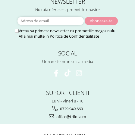
NEWSLETTER
Menopauza
Nu rata ofertele si promotiile noastre
Meteorism
Migrene
Obezitate
Vreau sa primesc newsletter cu promotiile magazinului.
Afla mai multe in
Politica de Confidentialitate
Parazitoză digestivă
Pediatrie
SOCIAL
Piele, par si unghii
Urmareste-ne in social media
Pneumonie
Potenta
Prostatită
SUPORT CLIENTI
Reflux Gastro-Esofagian
Luni - Vineri 8 - 16
Remineralizare
0729 949 669
Retenție apă
office@trifolia.ro
Sindromul colonului iritabil
Sinuzită