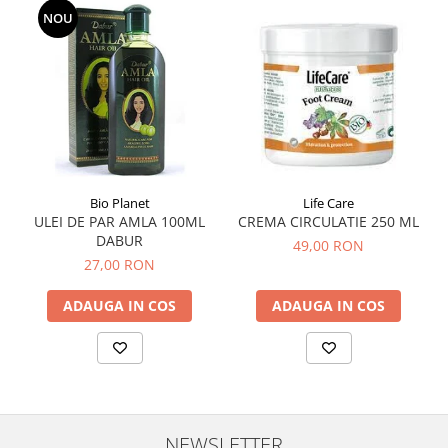
NOU
Hemoroizi
Imunitate
Imunostimulator
Indigestie
Infecții urinare
Infecții virale
Bio Planet
Life Care
Infertilitate femei
ULEI DE PAR AMLA 100ML
CREMA CIRCULATIE 250 ML
Infertilitate masculină
DABUR
49,00 RON
27,00 RON
Inflamatii
Insomnie
ADAUGA IN COS
ADAUGA IN COS
Insuficiență cardiacă
Laringospasm
Leucoree
Memorie
NEWSLETTER