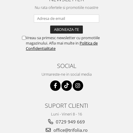
Menopauza
Nu rata ofertele si promotiile noastre
Meteorism
Migrene
Obezitate
Vreau sa primesc newsletter cu promotiile
Parazitoză digestivă
magazinului. Afla mai multe in
Politica de
Pediatrie
Confidentialitate
Piele, par si unghii
SOCIAL
Pneumonie
Urmareste-ne in social media
Potenta
Prostatită
Reflux Gastro-Esofagian
Remineralizare
SUPORT CLIENTI
Retenție apă
Luni - Vineri 8 - 16
Sindromul colonului iritabil
0729 949 669
office@trifolia.ro
Sinuzită