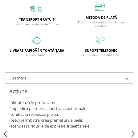
Circulație periferică deficitară
Îngrijire picioare
Circulație periferică slabă
Îngrijire păr
METODA DE PLATĂ
TRANSPORT GRATUIT
Plata în siguranță cu cardul sau
Circulație sangvină
Îngrijire ten
La comenzile de peste 199 lei
ramburs
Ciroză hepatică
Șervețele
Colesterol
LIVRARE RAPIDĂ ÎN TOATĂ ȚARA
SUPORT TELEFONIC
Colici intestinale
Livrare 24-48h
Luni - Vineri 08:00-16:00
Colite, Enterocolite
Concentrare
Descriere
Constipație
Acțiune:
Crampe, Spasme, Dureri musculare
Deparazitare
-hidratează în profunzime;
-împiedică pierderea apei transepidermale;
Depresie si Anxietate
-tonifică şi relaxează pielea;
Dermatită
-previne îmbătrânirea prematură a pielii;
-atenuează ridurile de expresie şi cearcănele.
Detoxifiere