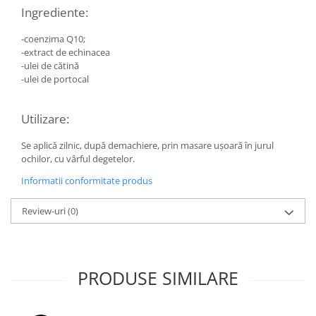
Diabet
Ingrediente:
Digestie lentă
-coenzima Q10;
Diuretic
-extract de echinacea
-ulei de cătină
Dureri de gât
-ulei de portocal
Echilibrare floră intestinală
Echilibru hormonal bărbați
Utilizare:
Echilibru hormonal femei
Se aplică zilnic, după demachiere, prin masare uşoară în jurul
Entorse, Luxații
ochilor, cu vârful degetelor.
Faringită
Informatii conformitate produs
Fibrom Uterin
Review-uri
(0)
Flatulență
Fumat
Gastrite
PRODUSE SIMILARE
Greață, Vărsături
Gripa si raceala