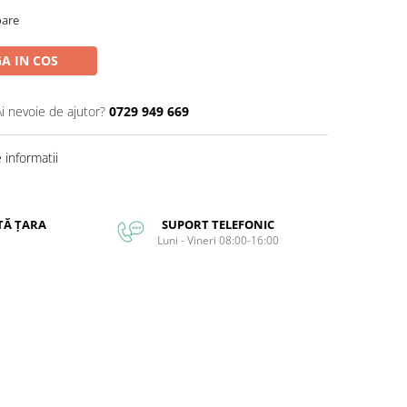
oare
A IN COS
Ai nevoie de ajutor?
0729 949 669
informatii
TĂ ȚARA
SUPORT TELEFONIC
Luni - Vineri 08:00-16:00