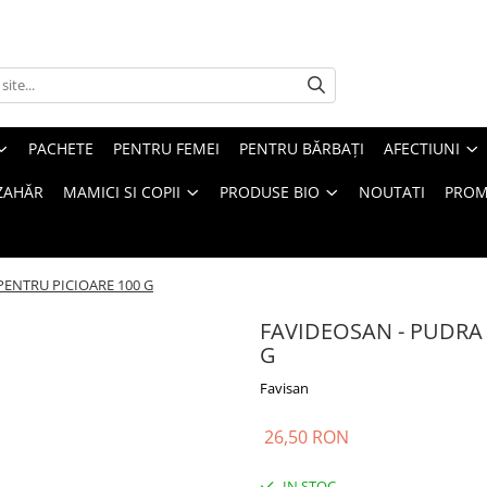
PACHETE
PENTRU FEMEI
PENTRU BĂRBAȚI
AFECTIUNI
ZAHĂR
MAMICI SI COPII
PRODUSE BIO
NOUTATI
PROM
ENTRU PICIOARE 100 G
FAVIDEOSAN - PUDRA
G
Favisan
26,50 RON
IN STOC