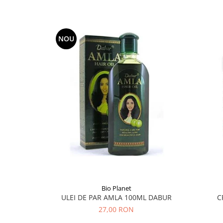
Hemoroizi
Imunitate
NOU
Imunostimulator
Indigestie
Infecții urinare
Infecții virale
Infertilitate femei
Infertilitate masculină
Inflamatii
Insomnie
Insuficiență cardiacă
Laringospasm
Bio Planet
Leucoree
ULEI DE PAR AMLA 100ML DABUR
C
27,00 RON
Memorie