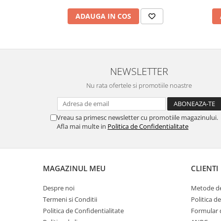
Menopauza
ADAUGA IN COS
Meteorism
Migrene
Obezitate
Parazitoză digestivă
NEWSLETTER
Pediatrie
Nu rata ofertele si promotiile noastre
Piele, par si unghii
Pneumonie
Vreau sa primesc newsletter cu promotiile magazinului.
Potenta
Afla mai multe in
Politica de Confidentialitate
Prostatită
Reflux Gastro-Esofagian
MAGAZINUL MEU
CLIENTI
Remineralizare
Retenție apă
Despre noi
Metode de
Termeni si Conditii
Politica d
Sindromul colonului iritabil
Politica de Confidentialitate
Formular 
Sinuzită