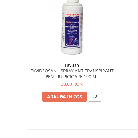
Diabet
Digestie lentă
Diuretic
Dureri de gât
Echilibrare floră intestinală
Echilibru hormonal bărbați
Echilibru hormonal femei
Favisan
Entorse, Luxații
FAVIDEOSAN - SPRAY ANTITRANSPIRANT
PENTRU PICIOARE 100 ML
Faringită
30,00 RON
Fibrom Uterin
ADAUGA IN COS
Flatulență
Fumat
Gastrite
Greață, Vărsături
Gripa si raceala