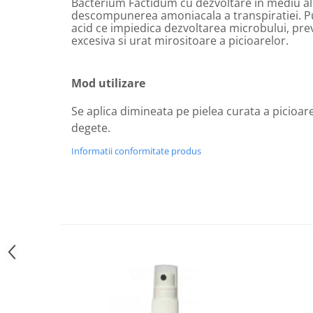
Bacterium Factidum cu dezvoltare in mediu al
Circulație periferică deficitară
Îngrijire picioare
descompunerea amoniacala a transpiratiei. 
acid ce impiedica dezvoltarea microbului, prev
Circulație periferică slabă
Îngrijire păr
excesiva si urat mirositoare a picioarelor.
Circulație sangvină
Îngrijire ten
Ciroză hepatică
Șervețele
Mod utilizare
Colesterol
Se aplica dimineata pe pielea curata a picioarel
Colici intestinale
degete.
Colite, Enterocolite
Informatii conformitate produs
Concentrare
Constipație
Crampe, Spasme, Dureri musculare
Deparazitare
Depresie si Anxietate
Dermatită
Detoxifiere