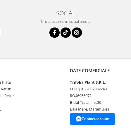
SOCIAL
Urmareste-ne in social media
DATE COMERCIALE
 Plata
Trifolia Plant S.R.L.
e Retur
EUID J2022002082248
de Retur
RO46966072
B-dul Traian, nr.30
L
Baia Mare, Maramures
Contacteaza-ne