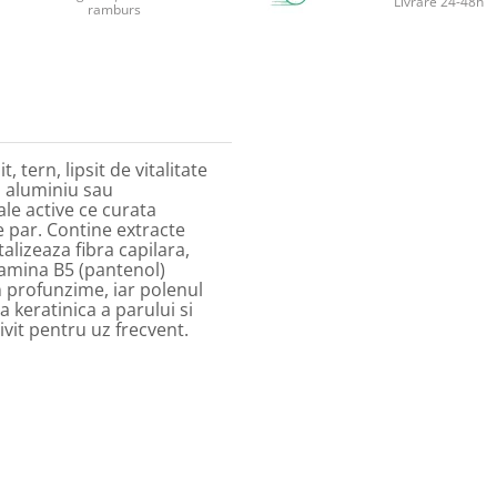
Livrare 24-48h
ramburs
, tern, lipsit de vitalitate
, aluminiu sau
le active ce curata
de par. Contine extracte
alizeaza fibra capilara,
itamina B5 (pantenol)
in profunzime, iar polenul
a keratinica a parului si
ivit pentru uz frecvent.