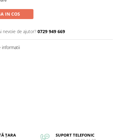
A IN COS
Ai nevoie de ajutor?
0729 949 669
informatii
TĂ ȚARA
SUPORT TELEFONIC