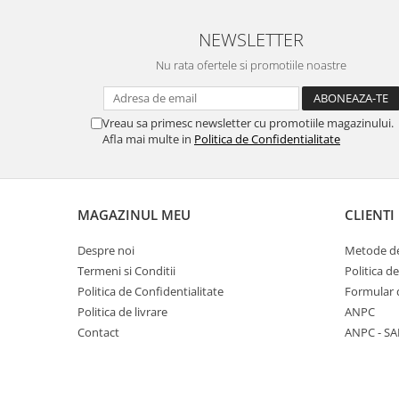
Sistemul circulator
NEWSLETTER
Sistemul digestiv
Nu rata ofertele si promotiile noastre
Sistemul muscular
Sistemul nervos
Vreau sa primesc newsletter cu promotiile magazinului.
Sistemul osos si articulatii
Afla mai multe in
Politica de Confidentialitate
Sistemul respirator
Slăbit
MAGAZINUL MEU
CLIENTI
Spasme digestive
Splina si pancreas
Despre noi
Metode de
Stabilizare psiho-emoțională
Termeni si Conditii
Politica d
Politica de Confidentialitate
Formular 
Stres
Politica de livrare
ANPC
Stres oxidativ
Contact
ANPC - SA
Surmenaj școlar
Tensiunea arteriala