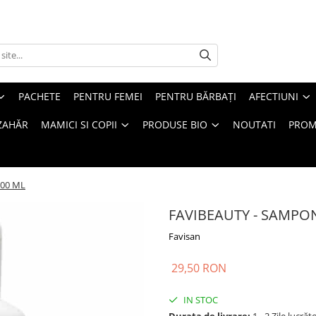
PACHETE
PENTRU FEMEI
PENTRU BĂRBAȚI
AFECTIUNI
ZAHĂR
MAMICI SI COPII
PRODUSE BIO
NOUTATI
PROM
200 ML
FAVIBEAUTY - SAMPON
Favisan
29,50 RON
IN STOC
Durata de livrare:
1 - 2 Zile lucrăt