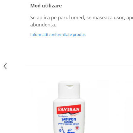
Diabet
Mod utilizare
Digestie lentă
Se aplica pe parul umed, se maseaza usor, apo
Diuretic
abundenta.
Dureri de gât
Informatii conformitate produs
Echilibrare floră intestinală
Echilibru hormonal bărbați
Echilibru hormonal femei
Entorse, Luxații
Faringită
Fibrom Uterin
Flatulență
Fumat
Gastrite
Greață, Vărsături
Gripa si raceala