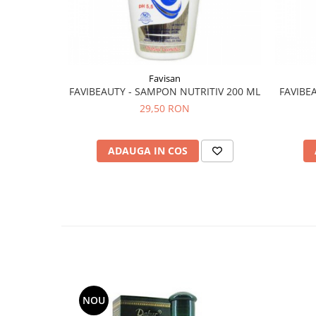
Hemoroizi
Imunitate
Imunostimulator
Favisan
Indigestie
FAVIBEAUTY - SAMPON NUTRITIV 200 ML
FAVIBEA
Infecții urinare
29,50 RON
Infecții virale
Infertilitate femei
ADAUGA IN COS
Infertilitate masculină
Inflamatii
Insomnie
Insuficiență cardiacă
Laringospasm
Leucoree
Memorie
NOU