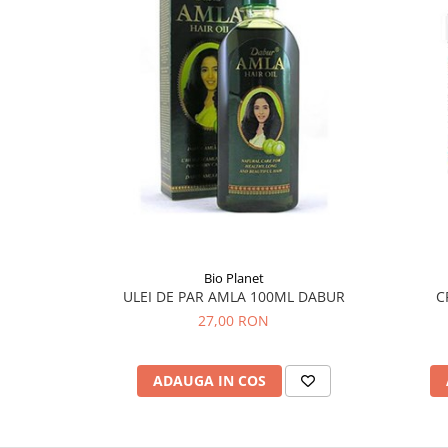
Menopauza
Meteorism
Migrene
Obezitate
Parazitoză digestivă
Pediatrie
Piele, par si unghii
Pneumonie
Potenta
Bio Planet
Prostatită
ULEI DE PAR AMLA 100ML DABUR
C
Reflux Gastro-Esofagian
27,00 RON
Remineralizare
Retenție apă
ADAUGA IN COS
Sindromul colonului iritabil
Sinuzită