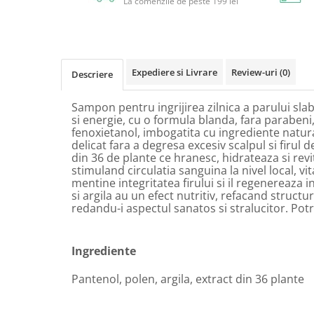
La comenzile de peste 199 lei
Circulație periferică deficitară
Îngrijire picioare
Circulație periferică slabă
Îngrijire păr
Circulație sangvină
Îngrijire ten
Expediere si Livrare
Review-uri
(0)
Descriere
Ciroză hepatică
Șervețele
Colesterol
Sampon pentru ingrijirea zilnica a parului slabit
si energie, cu o formula blanda, fara parabeni
Colici intestinale
fenoxietanol, imbogatita cu ingrediente natura
Colite, Enterocolite
delicat fara a degresa excesiv scalpul si firul 
din 36 de plante ce hranesc, hidrateaza si revit
Concentrare
stimuland circulatia sanguina la nivel local, v
mentine integritatea firului si il regenereaza 
Constipație
si argila au un efect nutritiv, refacand structur
redandu-i aspectul sanatos si stralucitor. Potr
Crampe, Spasme, Dureri musculare
Deparazitare
Ingrediente
Depresie si Anxietate
Dermatită
Pantenol, polen, argila, extract din 36 plante
Detoxifiere