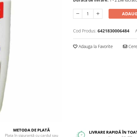
ADAUG
Cod Produs:
6421830006484
Adauga la Favorite
Cere 
METODA DE PLATĂ
LIVRARE RAPIDĂ ÎN TOA
Plata în siguranță cu cardul sau