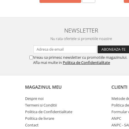
Hemoroizi
Imunitate
Imunostimulator
NEWSLETTER
Indigestie
Nu rata ofertele si promotiile noastre
Infecții urinare
Infecții virale
Vreau sa primesc newsletter cu promotiile magazinului.
Infertilitate femei
Afla mai multe in
Politica de Confidentialitate
Infertilitate masculină
Inflamatii
Insomnie
MAGAZINUL MEU
CLIENTI
Insuficiență cardiacă
Despre noi
Metode de
Laringospasm
Termeni si Conditii
Politica d
Politica de Confidentialitate
Formular 
Leucoree
Politica de livrare
ANPC
Memorie
Contact
ANPC - SA