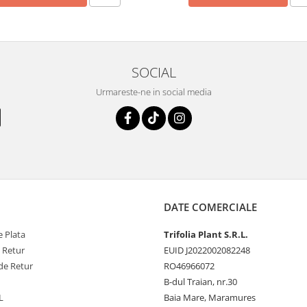
SOCIAL
Urmareste-ne in social media
DATE COMERCIALE
 Plata
Trifolia Plant S.R.L.
e Retur
EUID J2022002082248
de Retur
RO46966072
B-dul Traian, nr.30
L
Baia Mare, Maramures