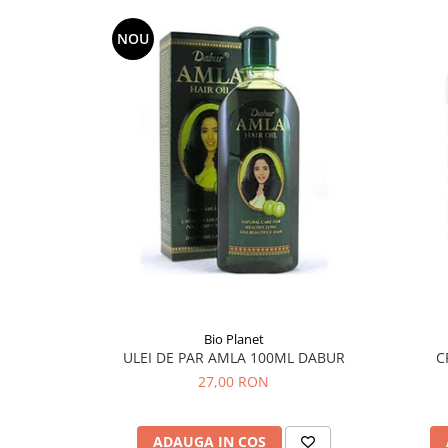
Diabet
Digestie lentă
NOU
Diuretic
Dureri de gât
Echilibrare floră intestinală
Echilibru hormonal bărbați
Echilibru hormonal femei
Entorse, Luxații
Faringită
Fibrom Uterin
Flatulență
Bio Planet
Fumat
ULEI DE PAR AMLA 100ML DABUR
C
Gastrite
27,00 RON
Greață, Vărsături
Gripa si raceala
ADAUGA IN COS