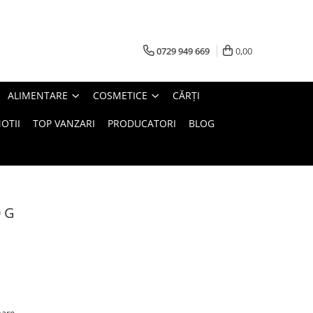
0729 949 669
0,00
ALIMENTARE
COSMETICE
CĂRȚI
OTII
TOP VANZARI
PRODUCATORI
BLOG
 G
oare