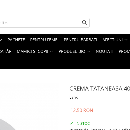
PACHETE
PENTRU FEMEI
PENTRU BĂRBAȚI
AFECTIUNI
ZAHĂR
MAMICI SI COPII
PRODUSE BIO
NOUTATI
PROM
CREMA TATANEASA 40
Larix
12,50 RON
IN STOC
Durata de livrare:
1 - 2 Zile lucrăt