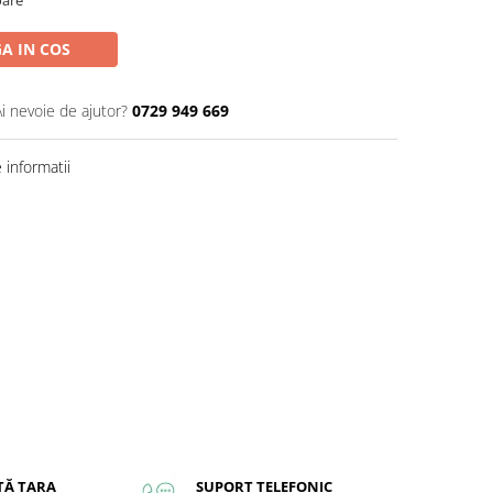
A IN COS
Ai nevoie de ajutor?
0729 949 669
informatii
TĂ ȚARA
SUPORT TELEFONIC