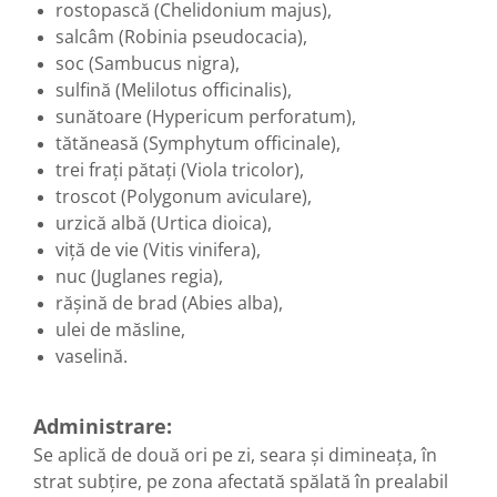
rostopască (Chelidonium majus),
Sistemul circulator
salcâm (Robinia pseudocacia),
Sistemul digestiv
soc (Sambucus nigra),
sulfină (Melilotus officinalis),
Sistemul muscular
sunătoare (Hypericum perforatum),
Sistemul nervos
tătăneasă (Symphytum officinale),
Sistemul osos si articulatii
trei frați pătați (Viola tricolor),
troscot (Polygonum aviculare),
Sistemul respirator
urzică albă (Urtica dioica),
Slăbit
viță de vie (Vitis vinifera),
Spasme digestive
nuc (Juglanes regia),
rășină de brad (Abies alba),
Splina si pancreas
ulei de măsline,
Stabilizare psiho-emoțională
vaselină.
Stres
Stres oxidativ
Administrare:
Surmenaj școlar
Se aplică de două ori pe zi, seara și dimineața, în
Tensiunea arteriala
strat subțire, pe zona afectată spălată în prealabil