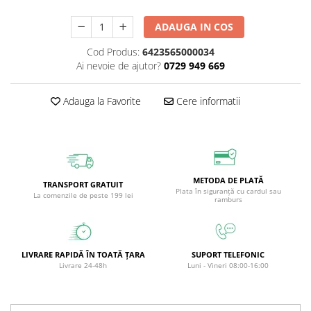
Circulație periferică deficitară
Îngrijire picioare
ADAUGA IN COS
Circulație periferică slabă
Îngrijire păr
Cod Produs:
6423565000034
Circulație sangvină
Îngrijire ten
Ai nevoie de ajutor?
0729 949 669
Ciroză hepatică
Șervețele
Colesterol
Adauga la Favorite
Cere informatii
Colici intestinale
Colite, Enterocolite
Concentrare
METODA DE PLATĂ
Constipație
TRANSPORT GRATUIT
Plata în siguranță cu cardul sau
La comenzile de peste 199 lei
ramburs
Crampe, Spasme, Dureri musculare
Deparazitare
Depresie si Anxietate
LIVRARE RAPIDĂ ÎN TOATĂ ȚARA
SUPORT TELEFONIC
Livrare 24-48h
Luni - Vineri 08:00-16:00
Dermatită
Detoxifiere