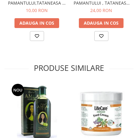
PAMANTULUI,TATANEASA SI
PAMANTULUI , TATANEASA
SPANZ 30 G
SI SPANZ 60 G
10,00 RON
24,00 RON
ADAUGA IN COS
ADAUGA IN COS
PRODUSE SIMILARE
NOU