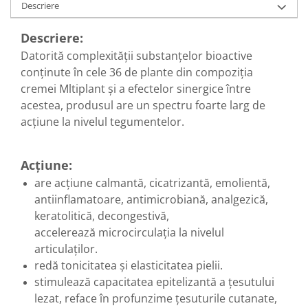
Diabet
Descriere
Digestie lentă
Descriere:
Diuretic
Datorită complexităţii substanţelor bioactive
Dureri de gât
conţinute în cele 36 de plante din compoziţia
cremei Mltiplant şi a efectelor sinergice între
Echilibrare floră intestinală
acestea, produsul are un spectru foarte larg de
Echilibru hormonal bărbați
acțiune la nivelul tegumentelor.
Echilibru hormonal femei
Entorse, Luxații
Acțiune:
Faringită
are acțiune calmantă, cicatrizantă, emolientă,
Fibrom Uterin
antiinflamatoare, antimicrobiană, analgezică,
keratolitică, decongestivă,
Flatulență
accelerează microcirculația la nivelul
Fumat
articulaților.
Gastrite
redă tonicitatea și elasticitatea pielii.
Greață, Vărsături
stimulează capacitatea epitelizantă a țesutului
lezat, reface în profunzime țesuturile cutanate,
Gripa si raceala