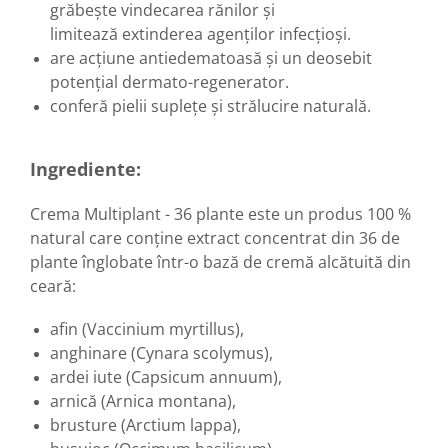
grăbește vindecarea rănilor și
Hemoroizi
limitează extinderea agenților infecțioși.
Imunitate
are acțiune antiedematoasă și un deosebit
potențial dermato-regenerator.
Imunostimulator
conferă pielii suplețe și strălucire naturală.
Indigestie
Infecții urinare
Ingrediente:
Infecții virale
Infertilitate femei
Crema Multiplant - 36 plante este un produs 100 %
natural care conține extract concentrat din 36 de
Infertilitate masculină
plante înglobate într-o bază de cremă alcătuită din
Inflamatii
ceară:
Insomnie
afin (Vaccinium myrtillus),
Insuficiență cardiacă
anghinare (Cynara scolymus),
Laringospasm
ardei iute (Capsicum annuum),
Leucoree
arnică (Arnica montana),
brusture (Arctium lappa),
Memorie