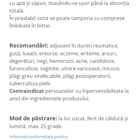
cu apă și săpun, masându-se ușor până la absorția
Tuse mixtă
totală.
Tuse productivă
În prealabil zona se poate tampona cu comprese
Tuse seacă
îmbibate în bitter.
Ulcer
Varice
Recomandări:
adjuvant în dureri reumatice,
Vene varicoase, tromboflebită
gută, luxaţii, entorse, eczeme, eriteme, arsuri,
venoasă
degerături, negi, hemoroizi, acne, candidoze,
VItaminizare
furunculoze, vaginite, ulcere varicoase, micoze,
plăgi greu vindecabile, plăgi postoperatorii,
Vulvovaginita Candidozica
tuberculoza pielii.
Îmbătrânire
Contraindicat
persoanelor cu hipersensibilitate la
Întineritor al pielii
unul din ingredientele produsului.
Întreținere ten
Înțepături de insecte
Mod de păstrare:
la loc uscat, ferit de căldură şi
lumină, max. 25 grade.
Informatii conformitate produs