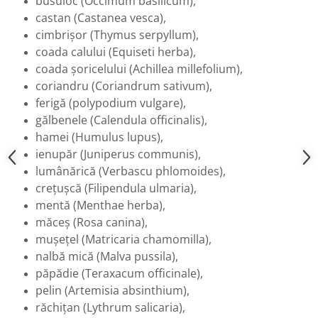
busuioc (Occimum basilicum),
Menopauza
castan (Castanea vesca),
Meteorism
cimbrișor (Thymus serpyllum),
Migrene
coada calului (Equiseti herba),
coada șoricelului (Achillea millefolium),
Obezitate
coriandru (Coriandrum sativum),
Parazitoză digestivă
ferigă (polypodium vulgare),
Pediatrie
gălbenele (Calendula officinalis),
hamei (Humulus lupus),
Piele, par si unghii
ienupăr (Juniperus communis),
Pneumonie
lumânărică (Verbascu phlomoides),
Potenta
crețușcă (Filipendula ulmaria),
Prostatită
mentă (Menthae herba),
măceș (Rosa canina),
Reflux Gastro-Esofagian
mușețel (Matricaria chamomilla),
Remineralizare
nalbă mică (Malva pussila),
Retenție apă
păpădie (Teraxacum officinale),
pelin (Artemisia absinthium),
Sindromul colonului iritabil
răchițan (Lythrum salicaria),
Sinuzită