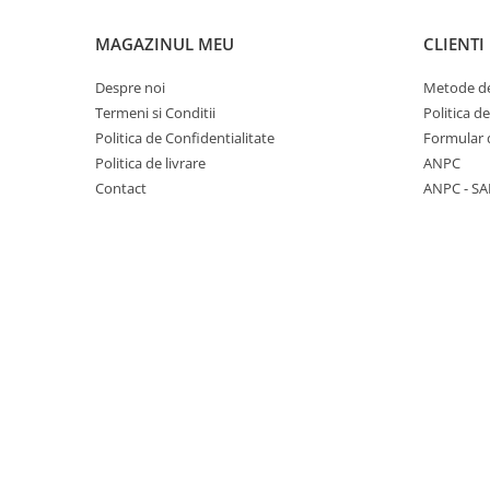
Menopauza
Meteorism
MAGAZINUL MEU
CLIENTI
Migrene
Despre noi
Metode de
Obezitate
Termeni si Conditii
Politica d
Politica de Confidentialitate
Formular 
Parazitoză digestivă
Politica de livrare
ANPC
Pediatrie
Contact
ANPC - SA
Piele, par si unghii
Pneumonie
Potenta
Prostatită
Reflux Gastro-Esofagian
Remineralizare
Retenție apă
Sindromul colonului iritabil
Sinuzită