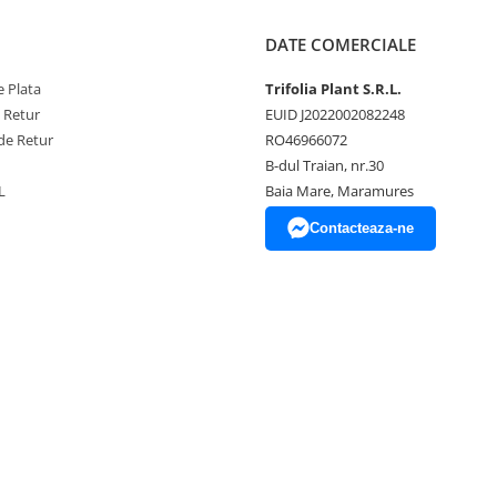
DATE COMERCIALE
 Plata
Trifolia Plant S.R.L.
e Retur
EUID J2022002082248
de Retur
RO46966072
B-dul Traian, nr.30
L
Baia Mare, Maramures
Contacteaza-ne