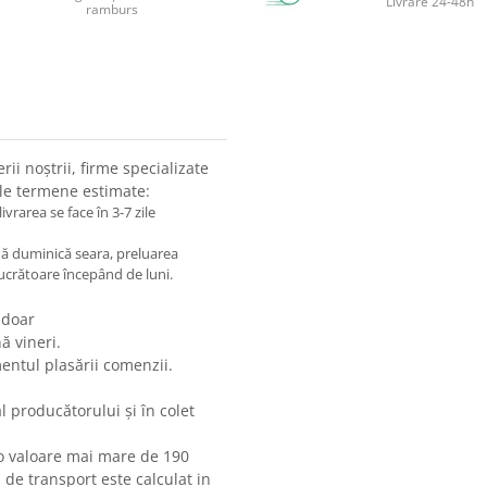
Livrare 24-48h
ramburs
i noştrii, firme specializate
ele termene estimate:
vrarea se face în 3-7 zile
nă duminică seara, preluarea
e lucrătoare începând de luni.
 doar
ă vineri.
mentul plasării comenzii.
l producătorului şi în colet
 o valoare mai mare de 190
 de transport este calculat in