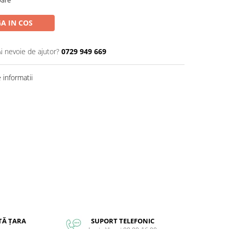
A IN COS
Ai nevoie de ajutor?
0729 949 669
informatii
TĂ ȚARA
SUPORT TELEFONIC