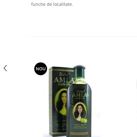
Diabet
functie de localitate.
Digestie lentă
Diuretic
Dureri de gât
Echilibrare floră intestinală
Echilibru hormonal bărbați
Echilibru hormonal femei
Entorse, Luxații
NOU
Faringită
Fibrom Uterin
Flatulență
Fumat
Gastrite
Greață, Vărsături
Gripa si raceala