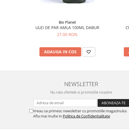
Hemoroizi
Imunitate
Bio Planet
Imunostimulator
ULEI DE PAR AMLA 100ML DABUR
C
Indigestie
27,00 RON
Infecții urinare
Infecții virale
ADAUGA IN COS
Infertilitate femei
Infertilitate masculină
Inflamatii
NEWSLETTER
Insomnie
Nu rata ofertele si promotiile noastre
Insuficiență cardiacă
Laringospasm
Vreau sa primesc newsletter cu promotiile magazinului.
Leucoree
Afla mai multe in
Politica de Confidentialitate
Memorie