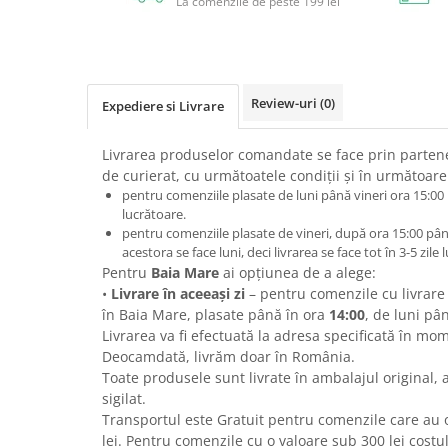
La comenzile de peste 199 lei
Circulație periferică deficitară
Îngrijire picioare
Circulație periferică slabă
Îngrijire păr
Circulație sangvină
Îngrijire ten
Review-uri
(0)
Expediere si Livrare
Ciroză hepatică
Șervețele
Colesterol
Livrarea produselor comandate se face prin parteneri
Colici intestinale
de curierat, cu următoatele condiţii și în următoar
pentru comenziile plasate de luni până vineri ora 15:00 li
Colite, Enterocolite
lucrătoare.
pentru comenziile plasate de vineri, după ora 15:00 pâ
Concentrare
acestora se face luni, deci livrarea se face tot în 3-5 zil
Constipație
Pentru
Baia Mare
ai opţiunea de a alege:
•
Livrare în aceeaşi zi
– pentru comenzile cu livrare
Crampe, Spasme, Dureri musculare
în Baia Mare, plasate până în ora
14:00
, de luni pân
Deparazitare
Livrarea va fi efectuată la adresa specificată în mo
Deocamdată, livrăm doar în România.
Depresie si Anxietate
Toate produsele sunt livrate în ambalajul original, a
Dermatită
sigilat.
Transportul este Gratuit pentru comenzile care au
Detoxifiere
lei. Pentru comenzile cu o valoare sub 300 lei costul