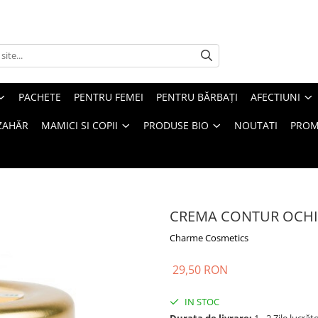
PACHETE
PENTRU FEMEI
PENTRU BĂRBAȚI
AFECTIUNI
ZAHĂR
MAMICI SI COPII
PRODUSE BIO
NOUTATI
PROM
CREMA CONTUR OCHI
Charme Cosmetics
29,50 RON
IN STOC
Durata de livrare:
1 - 2 Zile lucrăt