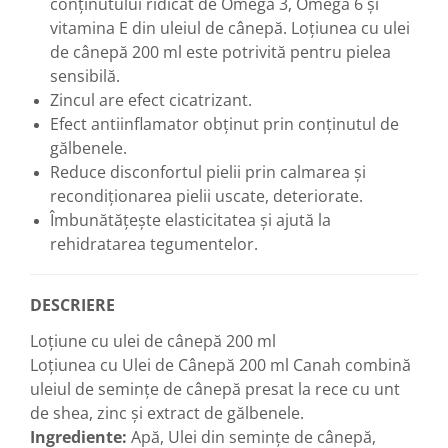
conţinutului ridicat de Omega 3, Omega 6 şi
Diabet
vitamina E din uleiul de cânepă. Loțiunea cu ulei
Digestie lentă
de cânepă 200 ml este potrivită pentru pielea
Diuretic
sensibilă.
Dureri de gât
Zincul are efect cicatrizant.
Efect antiinflamator obţinut prin conţinutul de
Echilibrare floră intestinală
gălbenele.
Echilibru hormonal bărbați
Reduce disconfortul pielii prin calmarea şi
Echilibru hormonal femei
recondiţionarea pielii uscate, deteriorate.
Îmbunătăţeşte elasticitatea şi ajută la
Entorse, Luxații
rehidratarea tegumentelor.
Faringită
Fibrom Uterin
DESCRIERE
Flatulență
Loțiune cu ulei de cânepă 200 ml
Fumat
Loţiunea cu Ulei de Cânepă 200 ml Canah combină
Gastrite
uleiul de seminţe de cânepă presat la rece cu unt
Greață, Vărsături
de shea, zinc şi extract de gălbenele.
Ingrediente:
Apă, Ulei din semințe de cânepă,
Gripa si raceala