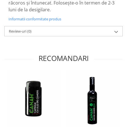
Menopauza
răcoros şi întunecat. Foloseşte-o în termen de 2-3
luni de la desigilare.
Meteorism
Informatii conformitate produs
Migrene
Obezitate
Review-uri
(0)
Parazitoză digestivă
Pediatrie
Piele, par si unghii
RECOMANDARI
Pneumonie
Potenta
Prostatită
Reflux Gastro-Esofagian
Remineralizare
Retenție apă
Sindromul colonului iritabil
Sinuzită