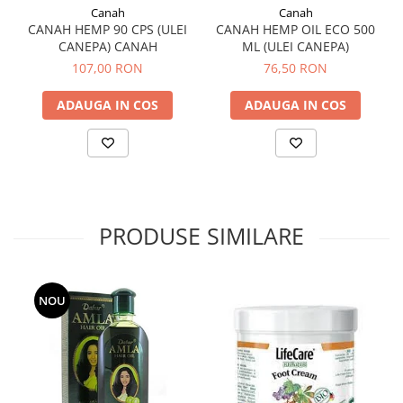
Canah
Canah
Sistemul circulator
CANAH HEMP 90 CPS (ULEI
CANAH HEMP OIL ECO 500
CANEPA) CANAH
ML (ULEI CANEPA)
Sistemul digestiv
107,00 RON
76,50 RON
Sistemul muscular
ADAUGA IN COS
ADAUGA IN COS
Sistemul nervos
Sistemul osos si articulatii
Sistemul respirator
Slăbit
Spasme digestive
PRODUSE SIMILARE
Splina si pancreas
Stabilizare psiho-emoțională
Stres
NOU
Stres oxidativ
Surmenaj școlar
Tensiunea arteriala