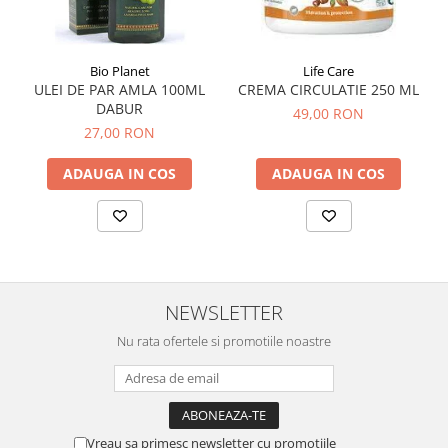
Tuse mixtă
Tuse productivă
Bio Planet
Life Care
Tuse seacă
ULEI DE PAR AMLA 100ML
CREMA CIRCULATIE 250 ML
Ulcer
DABUR
49,00 RON
27,00 RON
Varice
Vene varicoase, tromboflebită
ADAUGA IN COS
ADAUGA IN COS
venoasă
VItaminizare
Vulvovaginita Candidozica
Îmbătrânire
NEWSLETTER
Întineritor al pielii
Întreținere ten
Nu rata ofertele si promotiile noastre
Înțepături de insecte
Vreau sa primesc newsletter cu promotiile