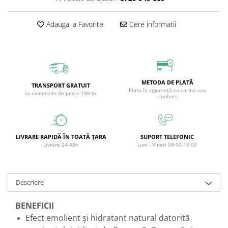
Circulație periferică deficitară
Îngrijire picioare
Adauga la Favorite
Cere informatii
Circulație periferică slabă
Îngrijire păr
Circulație sangvină
Îngrijire ten
Ciroză hepatică
Șervețele
Colesterol
METODA DE PLATĂ
TRANSPORT GRATUIT
Colici intestinale
Plata în siguranță cu cardul sau
La comenzile de peste 199 lei
ramburs
Colite, Enterocolite
Concentrare
Constipație
LIVRARE RAPIDĂ ÎN TOATĂ ȚARA
SUPORT TELEFONIC
Livrare 24-48h
Luni - Vineri 08:00-16:00
Crampe, Spasme, Dureri musculare
Deparazitare
Descriere
Depresie si Anxietate
Dermatită
BENEFICII
Detoxifiere
Efect emolient şi hidratant natural datorită