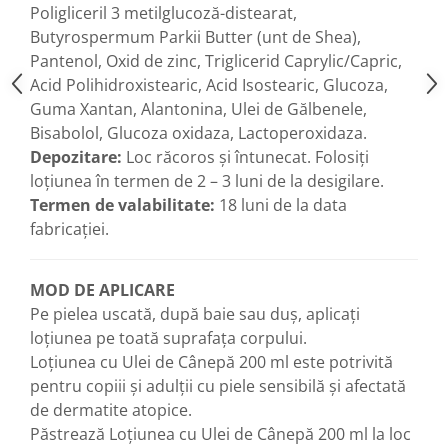
Poligliceril 3 metilglucoză-distearat,
Hemoroizi
Butyrospermum Parkii Butter (unt de Shea),
Imunitate
Pantenol, Oxid de zinc, Triglicerid Caprylic/Capric,
Imunostimulator
Acid Polihidroxistearic, Acid Isostearic, Glucoza,
Guma Xantan, Alantonina, Ulei de Gălbenele,
Indigestie
Bisabolol, Glucoza oxidaza, Lactoperoxidaza.
Infecții urinare
Depozitare:
Loc răcoros și întunecat. Folosiți
Infecții virale
loțiunea în termen de 2 – 3 luni de la desigilare.
Termen de valabilitate:
18 luni de la data
Infertilitate femei
fabricației.
Infertilitate masculină
Inflamatii
MOD DE APLICARE
Insomnie
Pe pielea uscată, după baie sau duș, aplicaţi
Insuficiență cardiacă
loțiunea pe toată suprafața corpului.
Loţiunea cu Ulei de Cânepă 200 ml este potrivită
Laringospasm
pentru copiii şi adulţii cu piele sensibilă şi afectată
Leucoree
de dermatite atopice.
Memorie
Păstrează Loţiunea cu Ulei de Cânepă 200 ml la loc