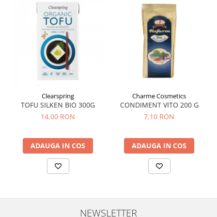
Menopauza
Meteorism
Migrene
Obezitate
Parazitoză digestivă
Pediatrie
Piele, par si unghii
Clearspring
Charme Cosmetics
TOFU SILKEN BIO 300G
CONDIMENT VITO 200 G
Pneumonie
14,00 RON
7,10 RON
Potenta
Prostatită
ADAUGA IN COS
ADAUGA IN COS
Reflux Gastro-Esofagian
Remineralizare
Retenție apă
Sindromul colonului iritabil
NEWSLETTER
Sinuzită