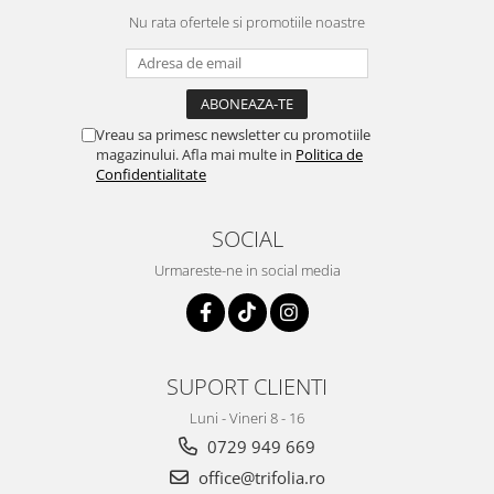
Nu rata ofertele si promotiile noastre
Sistemul circulator
Sistemul digestiv
Sistemul muscular
Sistemul nervos
Vreau sa primesc newsletter cu promotiile
magazinului. Afla mai multe in
Politica de
Sistemul osos si articulatii
Confidentialitate
Sistemul respirator
Slăbit
SOCIAL
Spasme digestive
Urmareste-ne in social media
Splina si pancreas
Stabilizare psiho-emoțională
Stres
SUPORT CLIENTI
Stres oxidativ
Luni - Vineri 8 - 16
Surmenaj școlar
0729 949 669
Tensiunea arteriala
office@trifolia.ro