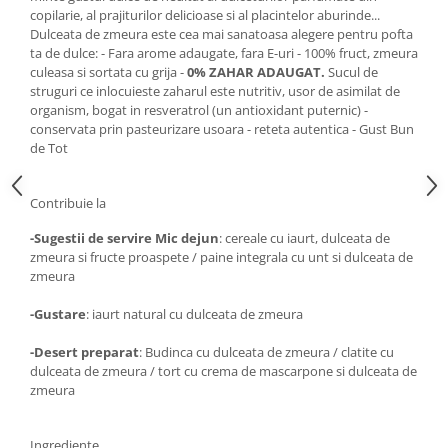
Diabet
copilarie, al prajiturilor delicioase si al placintelor aburinde...
Dulceata de zmeura este cea mai sanatoasa alegere pentru pofta
Digestie lentă
ta de dulce: - Fara arome adaugate, fara E-uri - 100% fruct, zmeura
Diuretic
culeasa si sortata cu grija -
0% ZAHAR ADAUGAT.
Sucul de
struguri ce inlocuieste zaharul este nutritiv, usor de asimilat de
Dureri de gât
organism, bogat in resveratrol (un antioxidant puternic) -
Echilibrare floră intestinală
conservata prin pasteurizare usoara - reteta autentica - Gust Bun
de Tot
Echilibru hormonal bărbați
Echilibru hormonal femei
Contribuie la
Entorse, Luxații
-Sugestii de servire Mic dejun
: cereale cu iaurt, dulceata de
Faringită
zmeura si fructe proaspete / paine integrala cu unt si dulceata de
zmeura
Fibrom Uterin
Flatulență
-Gustare
: iaurt natural cu dulceata de zmeura
Fumat
-Desert preparat
: Budinca cu dulceata de zmeura / clatite cu
dulceata de zmeura / tort cu crema de mascarpone si dulceata de
Gastrite
zmeura
Greață, Vărsături
Gripa si raceala
Ingrediente