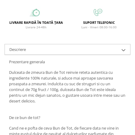
Circulație periferică deficitară
Îngrijire picioare
Circulație periferică slabă
Îngrijire păr
LIVRARE RAPIDĂ ÎN TOATĂ ȚARA
SUPORT TELEFONIC
Circulație sangvină
Îngrijire ten
Livrare 24-48h
Luni - Vineri 08:00-16:00
Ciroză hepatică
Șervețele
Colesterol
Descriere
Colici intestinale
Colite, Enterocolite
Prezentare generala
Concentrare
Dulceata de zmeura Bun de Tot reinvie reteta autentica cu
ingrediente 100% naturale, si aduce mai aproape savoarea
Constipație
proaspata a zmeurei. Indulcita cu suc de struguri si cu un
Crampe, Spasme, Dureri musculare
continut de 70g fruct / 100g, dulceata Bun de Tot este ideala
pentru un mic dejun sanatos, o gustare usoara intre mese sau un
Deparazitare
desert delicios.
Depresie si Anxietate
Dermatită
De ce bun de tot?
Detoxifiere
Cand ne e pofta de ceva Bun de Tot, de fiecare data ne vine in
minte gustul dulce de neuitat al dulceturilor parfumate din