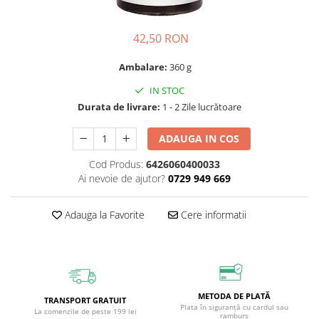
Vitamine si Minerale
Afrodisiac
Făină
Ingrediente cosmetica
Cafea si Dulciuri
Alergii
Gustari
Plasturi
Ceaiuri
42,50 RON
Anemie
Ketchup
Produse epilare
Condimente
Angină Pectorală
Lapte praf vegetal
Protecție solară
Ambalare:
360 g
Detergenti
Anti-aging
Leguminoase
Recipiente cosmetice
IN STOC
Diverse
Durata de livrare:
1 - 2 Zile lucrătoare
Antidepresiv
Nuci, Semințe
Spray
Superalimente
Antiviral
Paste făinoase
Spray nazal
Suplimente
ADAUGA IN COS
Anxietate
Sos
Săpunuri
Îndulcitori
Cod Produs:
6426060400033
Aritmii cardiace
Superalimente
Ulei plajă
Ai nevoie de ajutor?
0729 949 669
Artrită, Artroză
Ulei
Uleiuri
Adauga la Favorite
Cere informatii
Astenie și stare de slăbiciune
Unt
Unturi
Balonare
Vegan
Ustensile
Bronșită
Zahăr si îndulcitori
Îngijire buze
Cancer, afectiuni tumorale
Îndulcitori
Îngrijire corp
METODA DE PLATĂ
TRANSPORT GRATUIT
Plata în siguranță cu cardul sau
Chist ovarian
Îngrijire mâini
La comenzile de peste 199 lei
ramburs