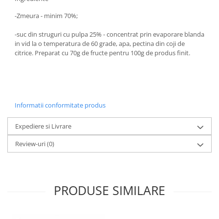
Hemoroizi
-Zmeura - minim 70%;
Imunitate
-suc din struguri cu pulpa 25% - concentrat prin evaporare blanda
Imunostimulator
in vid la o temperatura de 60 grade, apa, pectina din coji de
citrice. Preparat cu 70g de fructe pentru 100g de produs finit.
Indigestie
Infecții urinare
Infecții virale
Infertilitate femei
Informatii conformitate produs
Infertilitate masculină
Expediere si Livrare
Inflamatii
Review-uri
(0)
Insomnie
Insuficiență cardiacă
Laringospasm
PRODUSE SIMILARE
Leucoree
Memorie