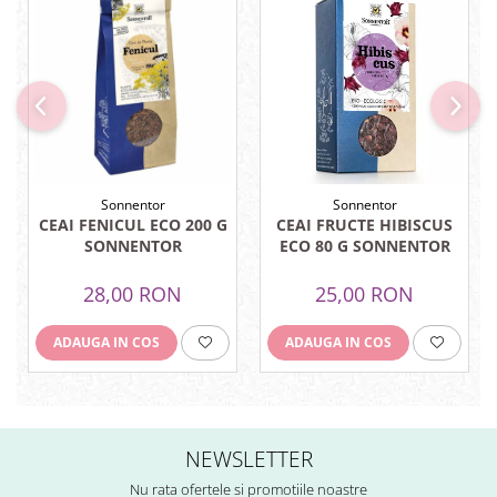
Sistemul circulator
Sistemul digestiv
Sistemul muscular
Sistemul nervos
Sistemul osos si articulatii
Sistemul respirator
Sonnentor
Sonnentor
CEAI FENICUL ECO 200 G
CEAI FRUCTE HIBISCUS
Slăbit
SONNENTOR
ECO 80 G SONNENTOR
Spasme digestive
28,00 RON
25,00 RON
Splina si pancreas
Stabilizare psiho-emoțională
ADAUGA IN COS
ADAUGA IN COS
Stres
Stres oxidativ
Surmenaj școlar
NEWSLETTER
Tensiunea arteriala
Nu rata ofertele si promotiile noastre