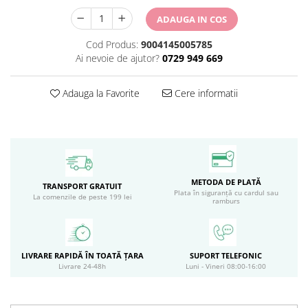
Circulație periferică deficitară
Îngrijire picioare
ADAUGA IN COS
Circulație periferică slabă
Îngrijire păr
Cod Produs:
9004145005785
Circulație sangvină
Îngrijire ten
Ai nevoie de ajutor?
0729 949 669
Ciroză hepatică
Șervețele
Adauga la Favorite
Cere informatii
Colesterol
Colici intestinale
Colite, Enterocolite
Concentrare
Constipație
METODA DE PLATĂ
TRANSPORT GRATUIT
Plata în siguranță cu cardul sau
La comenzile de peste 199 lei
ramburs
Crampe, Spasme, Dureri musculare
Deparazitare
Depresie si Anxietate
LIVRARE RAPIDĂ ÎN TOATĂ ȚARA
SUPORT TELEFONIC
Livrare 24-48h
Luni - Vineri 08:00-16:00
Dermatită
Detoxifiere