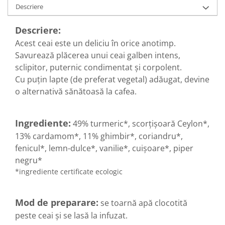
Diabet
Descriere
Digestie lentă
Descriere:
Diuretic
Acest ceai este un deliciu în orice anotimp.
Dureri de gât
Savurează plăcerea unui ceai galben intens,
Echilibrare floră intestinală
sclipitor, puternic condimentat și corpolent.
Cu puțin lapte (de preferat vegetal) adăugat, devine
Echilibru hormonal bărbați
o alternativă sănătoasă la cafea.
Echilibru hormonal femei
Entorse, Luxații
Ingrediente:
49% turmeric*, scorțișoară Ceylon*,
Faringită
13% cardamom*, 11% ghimbir*, coriandru*,
Fibrom Uterin
fenicul*, lemn-dulce*, vanilie*, cuișoare*, piper
Flatulență
negru*
*ingrediente certificate ecologic
Fumat
Gastrite
Mod de preparare:
se toarnă apă clocotită
Greață, Vărsături
peste ceai și se lasă la infuzat.
Gripa si raceala