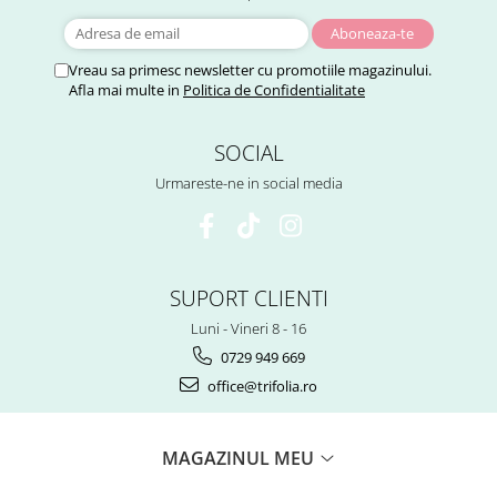
Tuse mixtă
Tuse productivă
Vreau sa primesc newsletter cu promotiile magazinului.
Tuse seacă
Afla mai multe in
Politica de Confidentialitate
Ulcer
Varice
SOCIAL
Vene varicoase, tromboflebită
Urmareste-ne in social media
venoasă
VItaminizare
Vulvovaginita Candidozica
SUPORT CLIENTI
Îmbătrânire
Luni - Vineri 8 - 16
Întineritor al pielii
0729 949 669
Întreținere ten
office@trifolia.ro
Înțepături de insecte
MAGAZINUL MEU