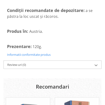
Hemoroizi
Condiții recomandate de depozitare:
a se
Imunitate
păstra la loc uscat și răcoros.
Imunostimulator
Indigestie
Produs în:
Austria.
Infecții urinare
Infecții virale
Prezentare:
120g.
Infertilitate femei
Informatii conformitate produs
Infertilitate masculină
Inflamatii
Review-uri
(0)
Insomnie
Insuficiență cardiacă
Laringospasm
Recomandari
Leucoree
Memorie