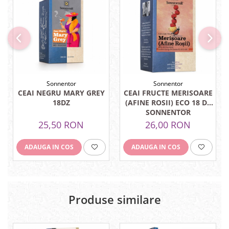
Menopauza
Meteorism
Migrene
Obezitate
Parazitoză digestivă
Pediatrie
Sonnentor
Sonnentor
CEAI NEGRU MARY GREY
CEAI FRUCTE MERISOARE
Piele, par si unghii
18DZ
(AFINE ROSII) ECO 18 DZ
SONNENTOR
Pneumonie
25,50 RON
26,00 RON
Potenta
Prostatită
ADAUGA IN COS
ADAUGA IN COS
Reflux Gastro-Esofagian
Remineralizare
Retenție apă
Produse similare
Sindromul colonului iritabil
Sinuzită