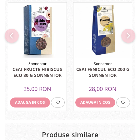
Menopauza
Meteorism
Migrene
Obezitate
Parazitoză digestivă
Pediatrie
Piele, par si unghii
Sonnentor
Sonnentor
CEAI FRUCTE HIBISCUS
CEAI FENICUL ECO 200 G
Pneumonie
ECO 80 G SONNENTOR
SONNENTOR
Potenta
25,00 RON
28,00 RON
Prostatită
Reflux Gastro-Esofagian
ADAUGA IN COS
ADAUGA IN COS
Remineralizare
Retenție apă
Sindromul colonului iritabil
Produse similare
Sinuzită