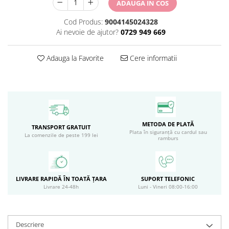
ADAUGA IN COS
Circulație periferică deficitară
Îngrijire picioare
Cod Produs:
9004145024328
Circulație periferică slabă
Îngrijire păr
Ai nevoie de ajutor?
0729 949 669
Circulație sangvină
Îngrijire ten
Ciroză hepatică
Șervețele
Adauga la Favorite
Cere informatii
Colesterol
Colici intestinale
Colite, Enterocolite
Concentrare
METODA DE PLATĂ
TRANSPORT GRATUIT
Plata în siguranță cu cardul sau
Constipație
La comenzile de peste 199 lei
ramburs
Crampe, Spasme, Dureri musculare
Deparazitare
LIVRARE RAPIDĂ ÎN TOATĂ ȚARA
SUPORT TELEFONIC
Depresie si Anxietate
Livrare 24-48h
Luni - Vineri 08:00-16:00
Dermatită
Detoxifiere
Descriere