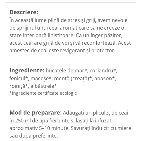
Diabet
Digestie lentă
Descriere:
În această lume plină de stres și griji, avem nevoie
Diuretic
de sprijinul unui ceai aromat care să ne creeze o
Dureri de gât
stare interioară liniștitoare. Ca un înger păzitor,
Echilibrare floră intestinală
acest ceai are grijă de voi și vă reconfortează. Acest
amestec de ceai este revigorant și protector.
Echilibru hormonal bărbați
Echilibru hormonal femei
Ingrediente:
Entorse, Luxații
bucățele de măr*, coriandru*,
fenicul*, măceșe*, mentă (creață)*, anason*,
Faringită
roiniță*, albăstrele*
Fibrom Uterin
*ingrediente certificate ecologic
Flatulență
Fumat
Mod de preparare:
Adăugați un pliculeț de ceai
Gastrite
în 250 ml de apă fierbinte și lăsați la infuzat
aproximativ 5–10 minute. Savurați îndulcit cu miere
Greață, Vărsături
sau după preferințe.
Gripa si raceala