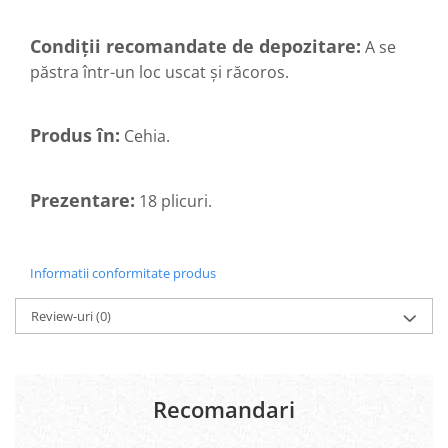
Hemoroizi
Condiții recomandate de depozitare:
A se
Imunitate
păstra într-un loc uscat și răcoros.
Imunostimulator
Indigestie
Produs în:
Cehia.
Infecții urinare
Infecții virale
Prezentare:
18 plicuri.
Infertilitate femei
Infertilitate masculină
Inflamatii
Informatii conformitate produs
Insomnie
Review-uri
(0)
Insuficiență cardiacă
Laringospasm
Leucoree
Recomandari
Memorie