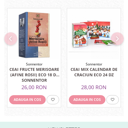
Sistemul circulator
Sistemul digestiv
Sistemul muscular
Sistemul nervos
Sistemul osos si articulatii
Sistemul respirator
Slăbit
Sonnentor
Sonnentor
Spasme digestive
CEAI FRUCTE MERISOARE
CEAI MIX CALENDAR DE
(AFINE ROSII) ECO 18 DZ
CRACIUN ECO 24 DZ
Splina si pancreas
SONNENTOR
26,00 RON
28,00 RON
Stabilizare psiho-emoțională
Stres
ADAUGA IN COS
ADAUGA IN COS
Stres oxidativ
Surmenaj școlar
Tensiunea arteriala