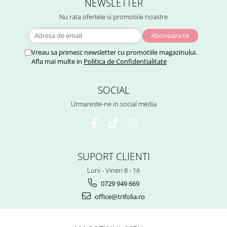
NEWSLETTER
Tuse mixtă
Nu rata ofertele si promotiile noastre
Tuse productivă
Tuse seacă
Ulcer
Vreau sa primesc newsletter cu promotiile magazinului.
Afla mai multe in
Politica de Confidentialitate
Varice
Vene varicoase, tromboflebită
SOCIAL
venoasă
Urmareste-ne in social media
VItaminizare
Vulvovaginita Candidozica
Îmbătrânire
SUPORT CLIENTI
Întineritor al pielii
Luni - Vineri 8 - 16
Întreținere ten
0729 949 669
Înțepături de insecte
office@trifolia.ro