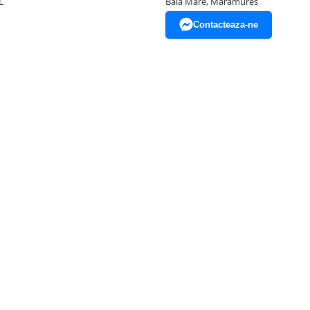
L
Baia Mare, Maramures
Contacteaza-ne