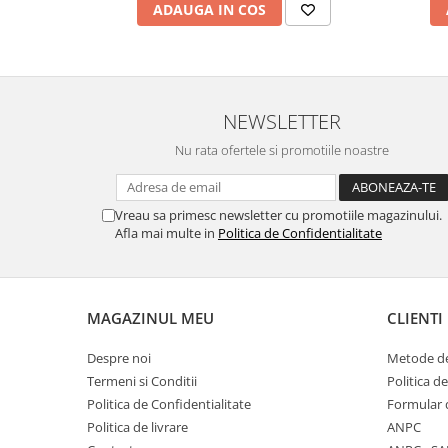
Menopauza
ADAUGA IN COS
Meteorism
Migrene
Obezitate
NEWSLETTER
Parazitoză digestivă
Nu rata ofertele si promotiile noastre
Pediatrie
Piele, par si unghii
Vreau sa primesc newsletter cu promotiile magazinului.
Pneumonie
Afla mai multe in
Politica de Confidentialitate
Potenta
Prostatită
Reflux Gastro-Esofagian
MAGAZINUL MEU
CLIENTI
Remineralizare
Despre noi
Metode de
Retenție apă
Termeni si Conditii
Politica d
Politica de Confidentialitate
Formular 
Sindromul colonului iritabil
Politica de livrare
ANPC
Sinuzită