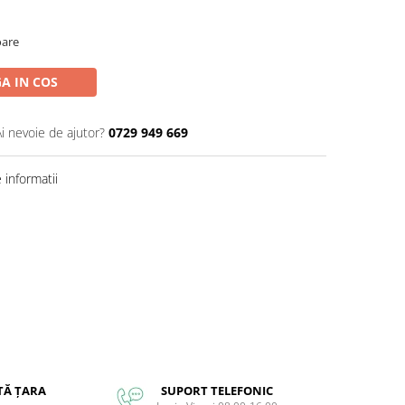
oare
A IN COS
Ai nevoie de ajutor?
0729 949 669
informatii
TĂ ȚARA
SUPORT TELEFONIC