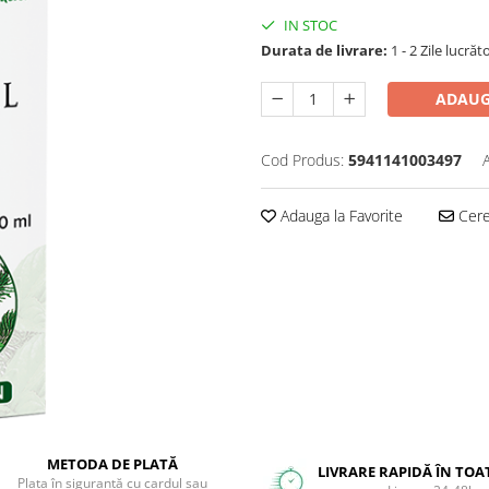
IN STOC
Durata de livrare:
1 - 2 Zile lucrăt
ADAUG
Cod Produs:
5941141003497
Adauga la Favorite
Cere 
METODA DE PLATĂ
LIVRARE RAPIDĂ ÎN TOA
Plata în siguranță cu cardul sau