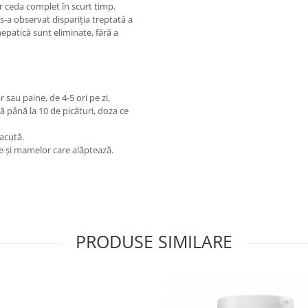
vor ceda complet în scurt timp.
; s-a observat dispariţia treptată a
 hepatică sunt eliminate, fără a
 sau paine, de 4-5 ori pe zi,
ă până la 10 de picături, doza ce
 acută.
e şi mamelor care alăptează.
PRODUSE SIMILARE