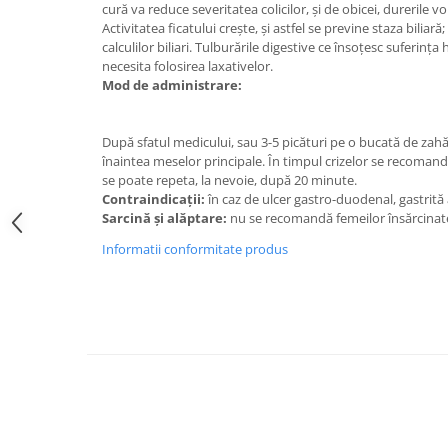
Diabet
cură va reduce severitatea colicilor, şi de obicei, durerile 
Activitatea ficatului creşte, și astfel se previne staza biliară
Digestie lentă
calculilor biliari. Tulburările digestive ce însoţesc suferinţa
Diuretic
necesita folosirea laxativelor.
Mod de administrare:
Dureri de gât
Echilibrare floră intestinală
După sfatul medicului, sau 3-5 picături pe o bucată de zahăr
Echilibru hormonal bărbați
înaintea meselor principale. În timpul crizelor se recomand
se poate repeta, la nevoie, după 20 minute.
Echilibru hormonal femei
Contraindicații:
în caz de ulcer gastro-duodenal, gastrită
Sarcină și alăptare:
nu se recomandă femeilor însărcinat
Entorse, Luxații
Informatii conformitate produs
Faringită
Fibrom Uterin
Flatulență
Fumat
Gastrite
Greață, Vărsături
Gripa si raceala