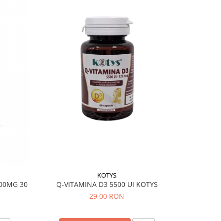
KOTYS
00MG 30
Q-VITAMINA D3 5500 UI KOTYS
BERBE
29,00 RON