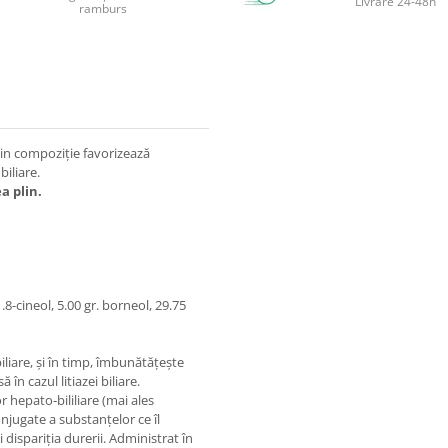
Livrare 24-48h
ramburs
 din compoziție favorizează
biliare.
a plin.
1.8-cineol, 5.00 gr. borneol, 29.75
iliare, şi în timp, îmbunătăţeşte
n cazul litiazei biliare.
r hepato-bililiare (mai ales
conjugate a substanţelor ce îl
ispariţia durerii. Administrat în