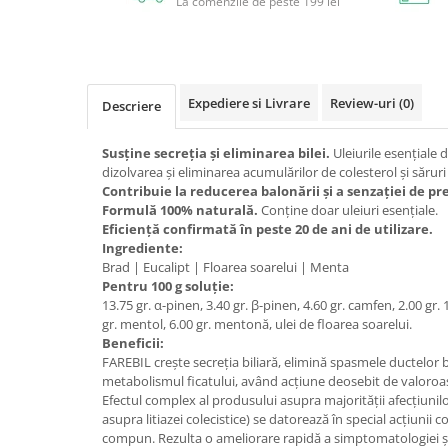
La comenzile de peste 199 lei
Circulație periferică deficitară
Îngrijire picioare
Circulație periferică slabă
Îngrijire păr
Circulație sangvină
Îngrijire ten
Expediere si Livrare
Review-uri
(0)
Descriere
Ciroză hepatică
Șervețele
Colesterol
Susține secreția și eliminarea bilei.
Uleiurile esențiale
dizolvarea și eliminarea acumulărilor de colesterol și săruri 
Colici intestinale
Contribuie la reducerea balonării și a senzației de pre
Colite, Enterocolite
Formulă 100% naturală.
Conține doar uleiuri esențiale.
Eficiență confirmată în peste 20 de ani de utilizare.
Concentrare
Ingrediente:
Constipație
Brad | Eucalipt | Floarea soarelui | Menta
Pentru 100 g soluție:
Crampe, Spasme, Dureri musculare
13.75 gr. α-pinen, 3.40 gr. β-pinen, 4.60 gr. camfen, 2.00 gr. 
gr. mentol, 6.00 gr. mentonă, ulei de floarea soarelui.
Deparazitare
Beneficii:
Depresie si Anxietate
FAREBIL crește secreţia biliară, elimină spasmele ductelor b
metabolismul ficatului, având acţiune deosebit de valoroasă î
Dermatită
Efectul complex al produsului asupra majorităţii afecţiunilo
asupra litiazei colecistice) se datorează în special acţiunii 
Detoxifiere
compun. Rezulta o ameliorare rapidă a simptomatologiei şi d