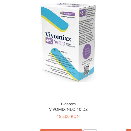
Hemoroizi
Imunitate
Imunostimulator
Indigestie
Infecții urinare
Infecții virale
Infertilitate femei
Infertilitate masculină
Inflamatii
Insomnie
Insuficiență cardiacă
Bioscem
Laringospasm
VIVOMIX NEO 10 DZ
Leucoree
185,00 RON
Memorie