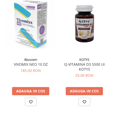
Menopauza
Meteorism
Migrene
Obezitate
Parazitoză digestivă
Pediatrie
Piele, par si unghii
Pneumonie
Bioscem
KOTYS
VIVOMIX NEO 10 DZ
Q-VITAMINA D3 5500 UI
Potenta
KOTYS
185,00 RON
Prostatită
29,00 RON
Reflux Gastro-Esofagian
Remineralizare
ADAUGA IN COS
ADAUGA IN COS
Retenție apă
Sindromul colonului iritabil
Sinuzită