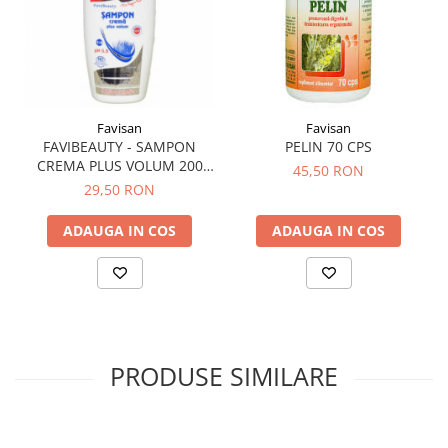
Hemoroizi
Imunitate
Imunostimulator
Indigestie
Favisan
Favisan
Infecții urinare
FAVIBEAUTY - SAMPON
PELIN 70 CPS
CREMA PLUS VOLUM 200
45,50 RON
Infecții virale
ML
29,50 RON
Infertilitate femei
ADAUGA IN COS
ADAUGA IN COS
Infertilitate masculină
Inflamatii
Insomnie
Insuficiență cardiacă
Laringospasm
PRODUSE SIMILARE
Leucoree
Memorie