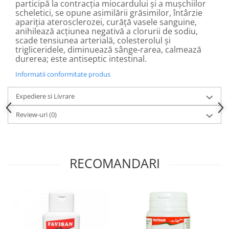
Diabet
participă la contracţia miocardului şi a muşchiilor
scheletici, se opune asimilării grăsimilor, întârzie
Digestie lentă
apariţia aterosclerozei, curăţă vasele sanguine,
anihilează acţiunea negativă a clorurii de sodiu,
Diuretic
scade tensiunea arterială, colesterolul şi
trigliceridele, diminuează sânge-rarea, calmează
Dureri de gât
durerea; este antiseptic intestinal.
Echilibrare floră intestinală
Informatii conformitate produs
Echilibru hormonal bărbați
Expediere si Livrare
Echilibru hormonal femei
Entorse, Luxații
Review-uri
(0)
Faringită
Fibrom Uterin
RECOMANDARI
Flatulență
Fumat
Gastrite
Greață, Vărsături
Gripa si raceala