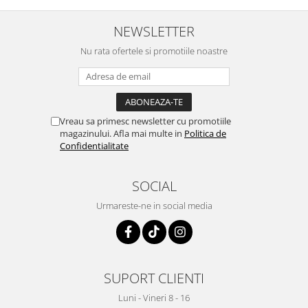
Sistemul circulator
NEWSLETTER
Sistemul digestiv
Nu rata ofertele si promotiile noastre
Sistemul muscular
Sistemul nervos
Sistemul osos si articulatii
Vreau sa primesc newsletter cu promotiile
Sistemul respirator
magazinului. Afla mai multe in
Politica de
Slăbit
Confidentialitate
Spasme digestive
SOCIAL
Splina si pancreas
Urmareste-ne in social media
Stabilizare psiho-emoțională
Stres
Stres oxidativ
Surmenaj școlar
SUPORT CLIENTI
Tensiunea arteriala
Luni - Vineri 8 - 16