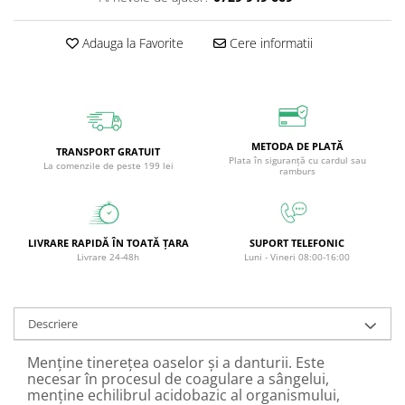
Circulație periferică deficitară
Îngrijire picioare
Adauga la Favorite
Cere informatii
Circulație periferică slabă
Îngrijire păr
Circulație sangvină
Îngrijire ten
Ciroză hepatică
Șervețele
Colesterol
METODA DE PLATĂ
TRANSPORT GRATUIT
Colici intestinale
Plata în siguranță cu cardul sau
La comenzile de peste 199 lei
ramburs
Colite, Enterocolite
Concentrare
Constipație
LIVRARE RAPIDĂ ÎN TOATĂ ȚARA
SUPORT TELEFONIC
Livrare 24-48h
Luni - Vineri 08:00-16:00
Crampe, Spasme, Dureri musculare
Deparazitare
Descriere
Depresie si Anxietate
Dermatită
Menţine tinereţea oaselor şi a danturii. Este
necesar în procesul de coagulare a sângelui,
Detoxifiere
menţine echilibrul acidobazic al organismului,