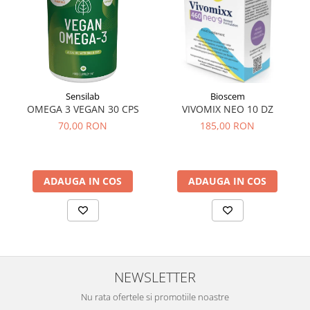
Sistemul circulator
Sistemul digestiv
Sistemul muscular
Sistemul nervos
Sensilab
Bioscem
Sistemul osos si articulatii
OMEGA 3 VEGAN 30 CPS
VIVOMIX NEO 10 DZ
Sistemul respirator
70,00 RON
185,00 RON
Slăbit
Spasme digestive
ADAUGA IN COS
ADAUGA IN COS
Splina si pancreas
Stabilizare psiho-emoțională
Stres
Stres oxidativ
NEWSLETTER
Surmenaj școlar
Tensiunea arteriala
Nu rata ofertele si promotiile noastre