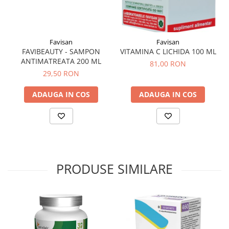
Menopauza
Meteorism
Migrene
Favisan
Favisan
Obezitate
FAVIBEAUTY - SAMPON
VITAMINA C LICHIDA 100 ML
ANTIMATREATA 200 ML
81,00 RON
Parazitoză digestivă
29,50 RON
Pediatrie
ADAUGA IN COS
ADAUGA IN COS
Piele, par si unghii
Pneumonie
Potenta
Prostatită
Reflux Gastro-Esofagian
PRODUSE SIMILARE
Remineralizare
Retenție apă
Sindromul colonului iritabil
Sinuzită