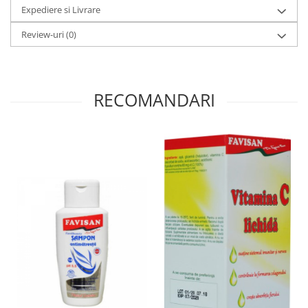
Expediere si Livrare
Hemoroizi
Review-uri
(0)
Imunitate
Imunostimulator
Indigestie
RECOMANDARI
Infecții urinare
Infecții virale
Infertilitate femei
Infertilitate masculină
Inflamatii
Insomnie
Insuficiență cardiacă
Laringospasm
Leucoree
Memorie