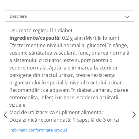
Diabet
Digestie lentă
Descriere
Diuretic
Ușurează regimul în diabet.
Dureri de gât
Ingrediente/capsulă:
0,2 g afin (Myrtilii folium)
Echilibrare floră intestinală
Efecte: menține nivelul normal al glucozei în sânge,
Echilibru hormonal bărbați
susþine sănătatea vasculară, funcționarea normală
Echilibru hormonal femei
a sistemului circulator; este suport pentru o
vedere normală. Ajută la eliminarea bacteriilor
Entorse, Luxații
patogene din tractul urinar, crește rezistența
Faringită
organismului în special la nivelul tractului urinar.
Fibrom Uterin
Recomandări: ca adjuvant în diabet zaharat, diaree,
enterocolită, infecții urinare, scăderea acuității
Flatulență
vizuale.
Fumat
Mod de utilizare: ca supliment alimentar
Gastrite
Doza zilnică recomandată: 1 capsulă de 3 ori/zi
Greață, Vărsături
Informatii conformitate produs
Gripa si raceala