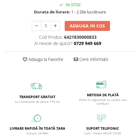
IN STOC
Circulație periferică deficitară
Îngrijire picioare
Durata de livrare:
1 - 2 Zile lucrătoare
Circulație periferică slabă
Îngrijire păr
Circulație sangvină
Îngrijire ten
ADAUGA IN COS
Ciroză hepatică
Șervețele
Cod Produs:
6421830000833
Ai nevoie de ajutor?
0729 949 669
Colesterol
Colici intestinale
Adauga la Favorite
Cere informatii
Colite, Enterocolite
Concentrare
Constipație
Crampe, Spasme, Dureri musculare
METODA DE PLATĂ
TRANSPORT GRATUIT
Plata în siguranță cu cardul sau
La comenzile de peste 199 lei
Deparazitare
ramburs
Depresie si Anxietate
Dermatită
LIVRARE RAPIDĂ ÎN TOATĂ ȚARA
SUPORT TELEFONIC
Detoxifiere
Livrare 24-48h
Luni - Vineri 08:00-16:00