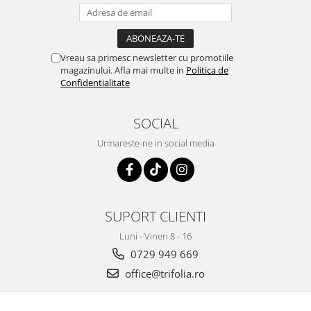
Tuse mixtă
Tuse productivă
Tuse seacă
Vreau sa primesc newsletter cu promotiile
magazinului. Afla mai multe in
Politica de
Ulcer
Confidentialitate
Varice
Vene varicoase, tromboflebită
SOCIAL
venoasă
Urmareste-ne in social media
VItaminizare
Vulvovaginita Candidozica
Îmbătrânire
SUPORT CLIENTI
Întineritor al pielii
Întreținere ten
Luni - Vineri 8 - 16
0729 949 669
Înțepături de insecte
office@trifolia.ro