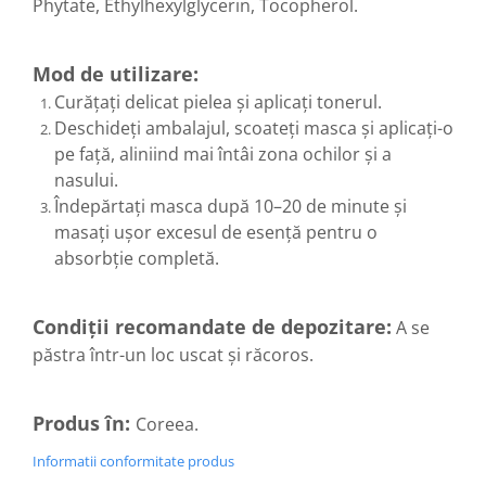
Phytate, Ethylhexylglycerin, Tocopherol.
Sistemul circulator
Sistemul digestiv
Mod de utilizare:
Sistemul muscular
Curățați delicat pielea și aplicați tonerul.
Deschideți ambalajul, scoateți masca și aplicați-o
Sistemul nervos
pe față, aliniind mai întâi zona ochilor și a
Sistemul osos si articulatii
nasului.
Sistemul respirator
Îndepărtați masca după 10–20 de minute și
Slăbit
masați ușor excesul de esență pentru o
absorbție completă.
Spasme digestive
Splina si pancreas
Condiții recomandate de depozitare:
A se
Stabilizare psiho-emoțională
păstra într-un loc uscat și răcoros.
Stres
Stres oxidativ
Produs în:
Coreea.
Surmenaj școlar
Informatii conformitate produs
Tensiunea arteriala