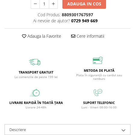
ADAUGA IN COS
Circulație periferică deficitară
Îngrijire picioare
Cod Produs:
8809301767597
Circulație periferică slabă
Îngrijire păr
Ai nevoie de ajutor?
0729 949 669
Circulație sangvină
Îngrijire ten
Ciroză hepatică
Șervețele
Adauga la Favorite
Cere informatii
Colesterol
Colici intestinale
Colite, Enterocolite
Concentrare
METODA DE PLATĂ
TRANSPORT GRATUIT
Plata în siguranță cu cardul sau
La comenzile de peste 199 lei
ramburs
Constipație
Crampe, Spasme, Dureri musculare
Deparazitare
LIVRARE RAPIDĂ ÎN TOATĂ ȚARA
SUPORT TELEFONIC
Livrare 24-48h
Luni - Vineri 08:00-16:00
Depresie si Anxietate
Dermatită
Detoxifiere
Descriere