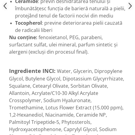
Ceramide
: previn deshidratarea tenului și
Menopauza
îmbunătățesc funcția de barieră naturală a pielii,
Meteorism
protejând tenul de factorii nocivi din mediu
Migrene
Tocopherol
: previne deteriorarea pielii cauzată
de radicalii liberi
Obezitate
Nu conține:
fenoxietanol, PEG, parabeni,
Parazitoză digestivă
surfactant sulfat, ulei mineral, parfum sintetic și
Pediatrie
alergeni (excluși din procesul final).
Piele, par si unghii
Pneumonie
Ingrediente INCI:
Water, Glycerin, Dipropylene
Potenta
Glycol, Butylene Glycol, Dipotassium Glycyrrhizate,
Squalane, Cetearyl Olivate, Sorbitan Olivate,
Prostatită
Allantoin, Acrylate/C10-30 Alkyl Acrylate
Reflux Gastro-Esofagian
Crosspolymer, Sodium Hyaluronate,
Remineralizare
Tromethamine, Lotus Flower Extract (15.000 ppm),
Retenție apă
1,2-Hexanediol, Niacinamide, Ceramide NP,
Palmitoyl Tripeptide-5, Phytosterols,
Sindromul colonului iritabil
Hydroxyacetophenone, Caprylyl Glycol, Sodium
Sinuzită