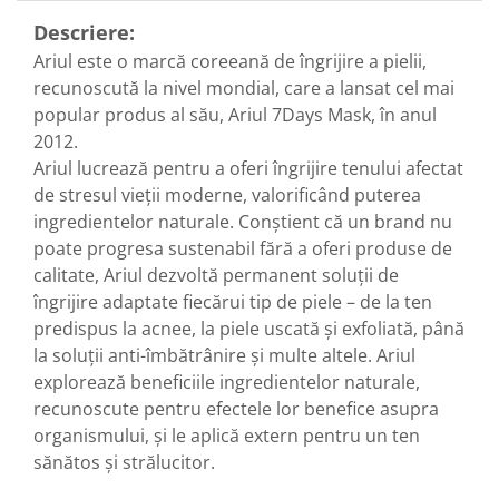
Diabet
Descriere:
Digestie lentă
Ariul este o marcă coreeană de îngrijire a pielii,
Diuretic
recunoscută la nivel mondial, care a lansat cel mai
Dureri de gât
popular produs al său, Ariul 7Days Mask, în anul
2012.
Echilibrare floră intestinală
Ariul lucrează pentru a oferi îngrijire tenului afectat
Echilibru hormonal bărbați
de stresul vieții moderne, valorificând puterea
Echilibru hormonal femei
ingredientelor naturale. Conștient că un brand nu
Entorse, Luxații
poate progresa sustenabil fără a oferi produse de
calitate, Ariul dezvoltă permanent soluții de
Faringită
îngrijire adaptate fiecărui tip de piele – de la ten
Fibrom Uterin
predispus la acnee, la piele uscată și exfoliată, până
Flatulență
la soluții anti-îmbătrânire și multe altele. Ariul
explorează beneficiile ingredientelor naturale,
Fumat
recunoscute pentru efectele lor benefice asupra
Gastrite
organismului, și le aplică extern pentru un ten
Greață, Vărsături
sănătos și strălucitor.
Gripa si raceala