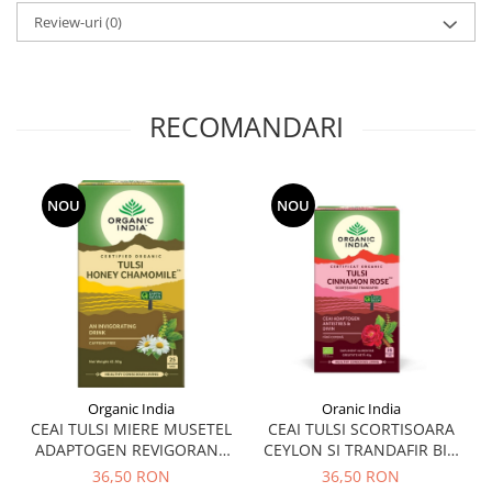
Tuse mixtă
Review-uri
(0)
Tuse productivă
Tuse seacă
Ulcer
RECOMANDARI
Varice
Vene varicoase, tromboflebită
venoasă
NOU
NOU
VItaminizare
Vulvovaginita Candidozica
Îmbătrânire
Întineritor al pielii
Întreținere ten
Înțepături de insecte
Organic India
Oranic India
CEAI TULSI MIERE MUSETEL
CEAI TULSI SCORTISOARA
ADAPTOGEN REVIGORANT
CEYLON SI TRANDAFIR BIO
BIO 25 DZ
25 DZ
36,50 RON
36,50 RON