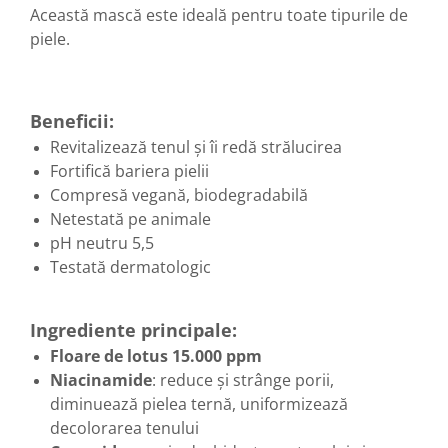
Această mască este ideală pentru toate tipurile de
Hemoroizi
piele.
Imunitate
Imunostimulator
Indigestie
Beneficii:
Infecții urinare
Revitalizează tenul și îi redă strălucirea
Fortifică bariera pielii
Infecții virale
Compresă vegană, biodegradabilă
Infertilitate femei
Netestată pe animale
Infertilitate masculină
pH neutru 5,5
Testată dermatologic
Inflamatii
Insomnie
Ingrediente principale:
Insuficiență cardiacă
Floare de lotus 15.000 ppm
Laringospasm
Niacinamide
: reduce și strânge porii,
Leucoree
diminuează pielea ternă, uniformizează
Memorie
decolorarea tenului